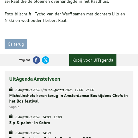
zei Raat die de bloemen overhandigde in het Raadhuis.
Foto-bijschrift: Tycho van der Werff samen met dochters Lilo en
Nikki en wethouder Herbert Raat.
Ga terug
Kopij voor UITagenda
Volg ons
UitAgenda Amstelveen
t/m
8 augustus 2026
9 augustus 2026
12:00
-
23:00
Michelinchefs keren terug in Amsterdamse Bos tijdens Chefs in
het Bos festival
Sophie
8 augustus 2026
14:00
-
17:00
Sip & paint - in Cobra
8 augustus 2026
14:30