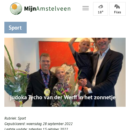
Toggle navigation
18°
Files
Sport
judoka Tycho van der Werff in het zonnetje
Rubriek:
Sport
Gepubliceerd:
woensdag 28 september 2022
Laatste update:
zaterdag 15 oktober 2022