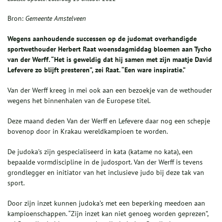
Bron:
Gemeente Amstelveen
Wegens aanhoudende successen op de judomat overhandigde
sportwethouder Herbert Raat woensdagmiddag bloemen aan Tycho
van der Werff. “Het is geweldig dat hij samen met zijn maatje David
Lefevere zo blijft presteren”, zei Raat. “Een ware inspiratie.”
Van der Werff kreeg in mei ook aan een bezoekje van de wethouder
wegens het binnenhalen van de Europese titel.
Deze maand deden Van der Werff en Lefevere daar nog een schepje
bovenop door in Krakau wereldkampioen te worden.
De judoka’s zijn gespecialiseerd in kata (katame no kata), een
bepaalde vormdiscipline in de judosport. Van der Werff is tevens
grondlegger en initiator van het inclusieve judo bij deze tak van
sport.
Door zijn inzet kunnen judoka’s met een beperking meedoen aan
kampioenschappen. “Zijn inzet kan niet genoeg worden geprezen”,