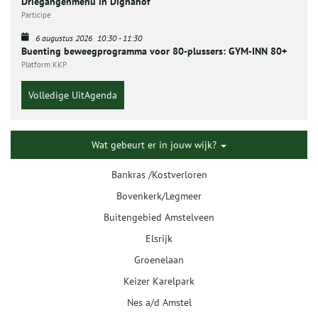
Driegangenmenu in Dignahof
Participe
6 augustus 2026
10:30
-
11:30
Buenting beweegprogramma voor 80-plussers: GYM-INN 80+
Platform KKP
Volledige UitAgenda
Wat gebeurt er in jouw wijk?
Bankras /Kostverloren
Bovenkerk/Legmeer
Buitengebied Amstelveen
Elsrijk
Groenelaan
Keizer Karelpark
Nes a/d Amstel