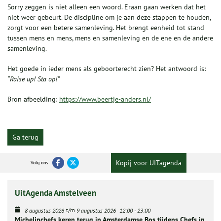
Sorry zeggen is niet alleen een woord. Eraan gaan werken dat het
niet weer gebeurt. De discipline om je aan deze stappen te houden,
zorgt voor een betere samenleving. Het brengt eenheid tot stand
tussen mens en mens, mens en samenleving en de ene en de andere
samenleving.
Het goede in ieder mens als geboorterecht zien? Het antwoord is:
“Raise up! Sta op!”
Bron afbeelding:
https://www.beertje-anders.nl/
Ga terug
Kopij voor UITagenda
Volg ons
UitAgenda Amstelveen
t/m
8 augustus 2026
9 augustus 2026
12:00
-
23:00
Michelinchefs keren terug in Amsterdamse Bos tijdens Chefs in