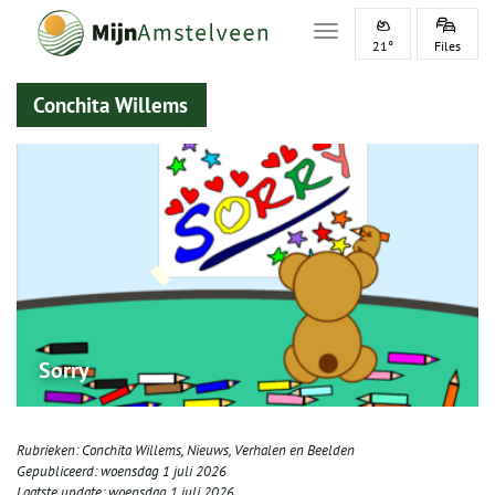
Toggle navigation
21°
Files
Conchita Willems
Sorry
Rubrieken:
Conchita Willems
,
Nieuws
,
Verhalen en Beelden
Gepubliceerd:
woensdag 1 juli 2026
Laatste update:
woensdag 1 juli 2026