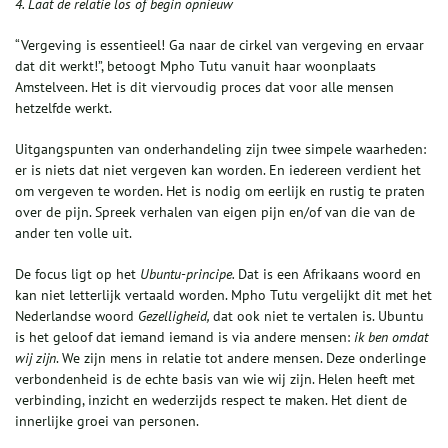
4. Laat de relatie los of begin opnieuw
“Vergeving is essentieel! Ga naar de cirkel van vergeving en ervaar
dat dit werkt!”, betoogt Mpho Tutu vanuit haar woonplaats
Amstelveen. Het is dit viervoudig proces dat voor alle mensen
hetzelfde werkt.
Uitgangspunten van onderhandeling zijn twee simpele waarheden:
er is niets dat niet vergeven kan worden. En iedereen verdient het
om vergeven te worden. Het is nodig om eerlijk en rustig te praten
over de pijn. Spreek verhalen van eigen pijn en/of van die van de
ander ten volle uit.
De focus ligt op het
Ubuntu-principe.
Dat is een Afrikaans woord en
kan niet letterlijk vertaald worden. Mpho Tutu vergelijkt dit met het
Nederlandse woord
Gezelligheid,
dat ook niet te vertalen is. Ubuntu
is het geloof dat iemand iemand is via andere mensen:
ik ben omdat
wij zijn
. We zijn mens in relatie tot andere mensen. Deze onderlinge
verbondenheid is de echte basis van wie wij zijn. Helen heeft met
verbinding, inzicht en wederzijds respect te maken. Het dient de
innerlijke groei van personen.