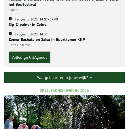
het Bos festival
Sophie
8 augustus 2026
14:00
-
17:00
Sip & paint - in Cobra
8 augustus 2026
14:30
Zomer Bachata en Salsa in Buurtkamer KKP
Elwin Lindeman
Volledige UitAgenda
Wat gebeurt er in jouw wijk?
SPEELBADJES OPEN IN 2026