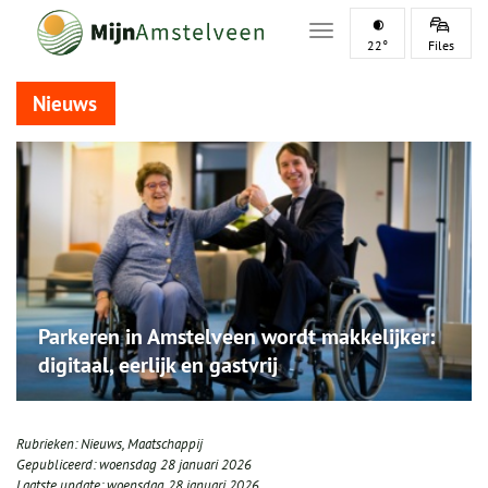
Toggle navigation
22°
Files
Nieuws
Parkeren in Amstelveen wordt makkelijker:
digitaal, eerlijk en gastvrij
Rubrieken:
Nieuws
,
Maatschappij
Gepubliceerd:
woensdag 28 januari 2026
Laatste update:
woensdag 28 januari 2026