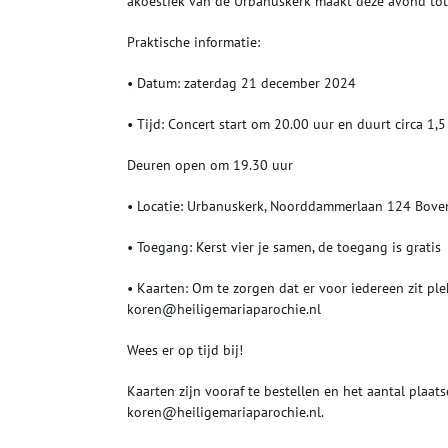
akoestiek van de Urbanuskerk maakt deze avond tot 
Praktische informatie:
• Datum: zaterdag 21 december 2024
• Tijd: Concert start om 20.00 uur en duurt circa 1,5
Deuren open om 19.30 uur
• Locatie: Urbanuskerk, Noorddammerlaan 124 Bove
• Toegang: Kerst vier je samen, de toegang is gratis
• Kaarten: Om te zorgen dat er voor iedereen zit ple
koren@heiligemariaparochie.nl
Wees er op tijd bij!
Kaarten zijn vooraf te bestellen en het aantal plaatse
koren@heiligemariaparochie.nl.