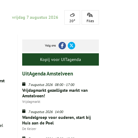
vrijdag 7 augustus 2026
20°
Files
Volg ons
Kopij voor UITagenda
UitAgenda Amstelveen
rst
7 augustus 2026
08:00
-
17:00
Vrijdagmarkt gezelligste markt van
Amstelveen!
Vrijdagmarkt
7 augustus 2026
14:00
Wandelgroep voor ouderen, start bij
Huis aan de Poel
el
De Keizer