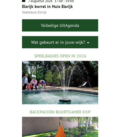
7 augustus 2026
17:00
-
19:00
Elsrijk borrel in Huis Elsrijk
Stadsdorp Elsrijk
Volledige UitAgenda
Wat gebeurt er in jouw wijk?
SPEELBADJES OPEN IN 2026
BACKPACKEN BUURTKAMER KKP