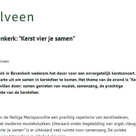
nkerk: "Kerst vier je samen"
elveen
skerk in Bovenkerk wederom het decor voor een onvergetelijk kerstconcert.
rte uit om samen in kerstsfeer te komen. Het thema van de avond is "Ke
d willen doen: samen genieten van muziek, samenzang, de prachtige
te van de kerstsfeer.
 de Heilige Mariaparochie een prachtig repertoire van kerstliederen,
et moderne muziekstukken. Uiteraard onder begeleiding van orgel, vleug
vier je samen” is er uiteraard veel ruimte voor samenzang. De unieke