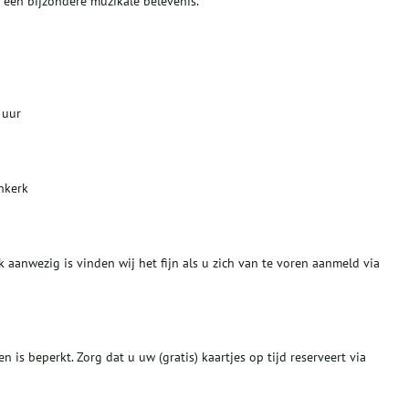
een bijzondere muzikale belevenis.
 uur
nkerk
k aanwezig is vinden wij het fijn als u zich van te voren aanmeld via
n is beperkt. Zorg dat u uw (gratis) kaartjes op tijd reserveert via