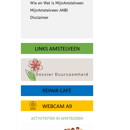
Wie en Wat is MijnAmstelveen
MijnAmstelveen ANBI
Disclaimer
ACTIVITEITEN IN AMSTELVEEN