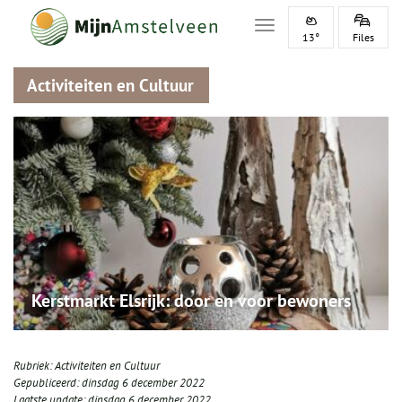
Toggle navigation
13°
Files
Activiteiten en Cultuur
Kerstmarkt Elsrijk: door en voor bewoners
Rubriek:
Activiteiten en Cultuur
Gepubliceerd:
dinsdag 6 december 2022
Laatste update:
dinsdag 6 december 2022