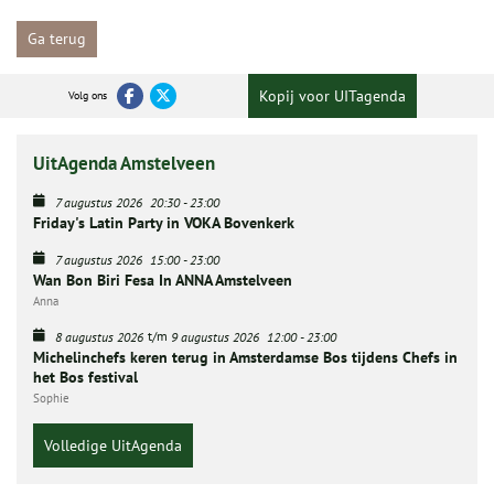
Ga terug
Kopij voor UITagenda
Volg ons
UitAgenda Amstelveen
7 augustus 2026
20:30
-
23:00
Friday's Latin Party in VOKA Bovenkerk
7 augustus 2026
15:00
-
23:00
Wan Bon Biri Fesa In ANNA Amstelveen
Anna
t/m
8 augustus 2026
9 augustus 2026
12:00
-
23:00
Michelinchefs keren terug in Amsterdamse Bos tijdens Chefs in
het Bos festival
Sophie
Volledige UitAgenda