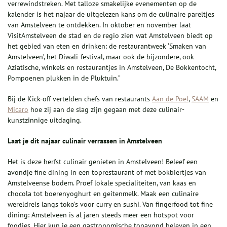
verrewindstreken. Met talloze smakelijke evenementen op de
kalender is het najaar de uitgelezen kans om de culinaire pareltjes
van Amstelveen te ontdekken. In oktober en november laat
VisitAmstelveen de stad en de regio zien wat Amstelveen biedt op
het gebied van eten en drinken: de restaurantweek ‘Smaken van
Amstelveen’, het Diwali-festival, maar ook de bijzondere, ook
Aziatische, winkels en restaurantjes in Amstelveen, De Bokkentocht,
Pompoenen plukken in de Pluktuin.”
Bij de Kick-off vertelden chefs van restaurants
Aan de Poel
,
SAAM
en
Micaro
hoe zij aan de slag zijn gegaan met deze culinair-
kunstzinnige uitdaging.
Laat je dit najaar culinair verrassen in Amstelveen
Het is deze herfst culinair genieten in Amstelveen! Beleef een
avondje fine dining in een toprestaurant of met bokbiertjes van
Amstelveense bodem. Proef lokale specialiteiten, van kaas en
chocola tot boerenyoghurt en geitenmelk. Maak een culinaire
wereldreis langs toko’s voor curry en sushi. Van fingerfood tot fine
dining: Amstelveen is al jaren steeds meer een hotspot voor
foodies. Hier kun je een gastronomische topavond beleven in een