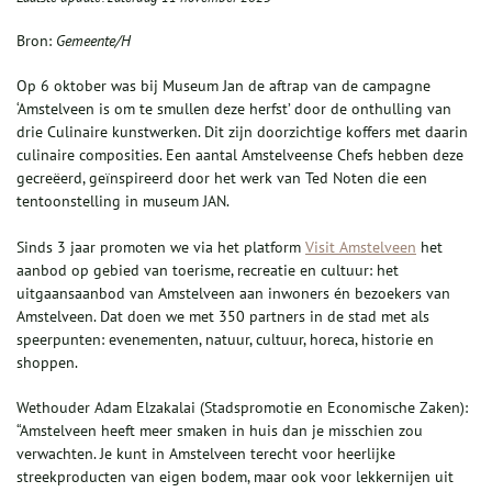
Bron:
Gemeente/H
Op 6 oktober was bij Museum Jan de aftrap van de campagne
‘Amstelveen is om te smullen deze herfst’ door de onthulling van
drie Culinaire kunstwerken. Dit zijn doorzichtige koffers met daarin
culinaire composities. Een aantal Amstelveense Chefs hebben deze
gecreëerd, geïnspireerd door het werk van Ted Noten die een
tentoonstelling in museum JAN.
Sinds 3 jaar promoten we via het platform
Visit Amstelveen
het
aanbod op gebied van toerisme, recreatie en cultuur: het
uitgaansaanbod van Amstelveen aan inwoners én bezoekers van
Amstelveen. Dat doen we met 350 partners in de stad met als
speerpunten: evenementen, natuur, cultuur, horeca, historie en
shoppen.
Wethouder Adam Elzakalai (Stadspromotie en Economische Zaken):
“Amstelveen heeft meer smaken in huis dan je misschien zou
verwachten. Je kunt in Amstelveen terecht voor heerlijke
streekproducten van eigen bodem, maar ook voor lekkernijen uit