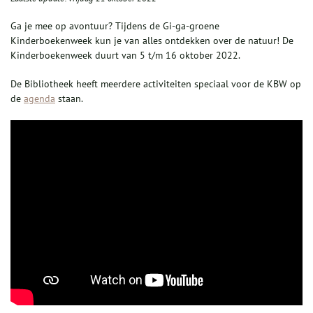
Ga je mee op avontuur? Tijdens de Gi-ga-groene
Kinderboekenweek kun je van alles ontdekken over de natuur! De
Kinderboekenweek duurt van 5 t/m 16 oktober 2022.
De Bibliotheek heeft meerdere activiteiten speciaal voor de KBW op
de
agenda
staan.