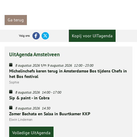
Ga terug
Kopij voor UITagenda
Volg ons
UitAgenda Amstelveen
t/m
8 augustus 2026
9 augustus 2026
12:00
-
23:00
Michelinchefs keren terug in Amsterdamse Bos tijdens Chefs in
het Bos festival
Sophie
8 augustus 2026
14:00
-
17:00
Sip & paint - in Cobra
8 augustus 2026
14:30
Zomer Bachata en Salsa in Buurtkamer KKP
Elwin Lindeman
Volledige UitAgenda