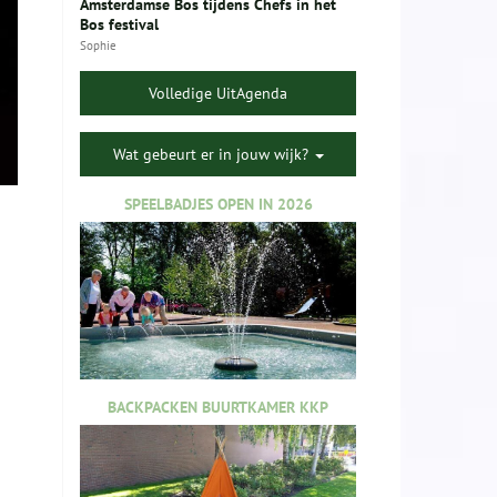
Amsterdamse Bos tijdens Chefs in het
Bos festival
Sophie
Volledige UitAgenda
Wat gebeurt er in jouw wijk?
SPEELBADJES OPEN IN 2026
BACKPACKEN BUURTKAMER KKP