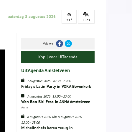
zaterdag 8 augustus 2026
21°
Files
Volg ons
Kopij voor UITagenda
UitAgenda Amstelveen
7 augustus 2026
20:30
-
23:00
Friday's Latin Party in VOKA Bovenkerk
7 augustus 2026
15:00
-
23:00
Wan Bon Biri Fesa In ANNA Amstelveen
Anna
t/m
8 augustus 2026
9 augustus 2026
12:00
-
23:00
Michelinchefs keren terug in