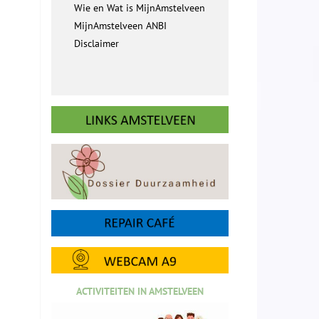
Wie en Wat is MijnAmstelveen
MijnAmstelveen ANBI
Disclaimer
ACTIVITEITEN IN AMSTELVEEN