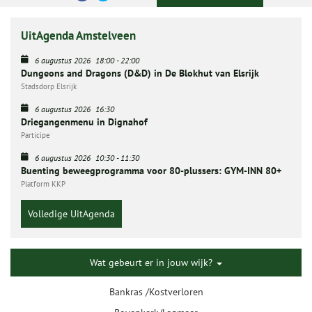
UitAgenda Amstelveen
6 augustus 2026
18:00
-
22:00
Dungeons and Dragons (D&D) in De Blokhut van Elsrijk
Stadsdorp Elsrijk
6 augustus 2026
16:30
Driegangenmenu in Dignahof
Participe
6 augustus 2026
10:30
-
11:30
Buenting beweegprogramma voor 80-plussers: GYM-INN 80+
Platform KKP
Volledige UitAgenda
Wat gebeurt er in jouw wijk?
Bankras /Kostverloren