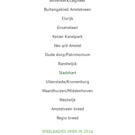
Bovenkerk/Legmeer
Buitengebied Amstelveen
Elsrijk
Groenelaan
Keizer Karelpark
Nes a/d Amstel
Oude dorp/Patrimonium
Randwijck
Stadshart
Uilenstede/Kronenburg
Waardhuizen/Middenhoven
Westwijk
Amstelveen breed
Regio breed
SPEELBADJES OPEN IN 2026