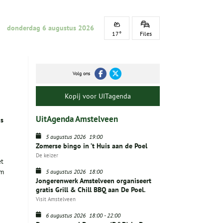
donderdag 6 augustus 2026
17°
Files
Volg ons
Kopij voor UITagenda
UitAgenda Amstelveen
ns
5 augustus 2026
19:00
Zomerse bingo in ’t Huis aan de Poel
De keizer
et
em
5 augustus 2026
18:00
Jongerenwerk Amstelveen organiseert
gratis Grill & Chill BBQ aan De Poel.
Visit Amstelveen
6 augustus 2026
18:00
-
22:00