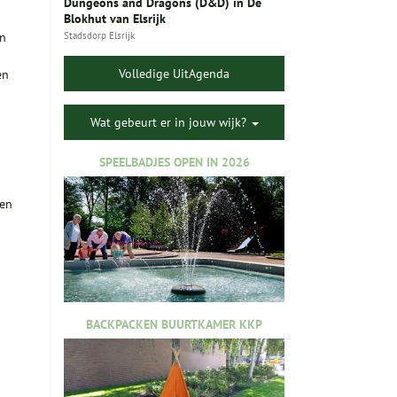
Dungeons and Dragons (D&D) in De
Blokhut van Elsrijk
en
Stadsdorp Elsrijk
Volledige UitAgenda
en
Wat gebeurt er in jouw wijk?
SPEELBADJES OPEN IN 2026
ven
BACKPACKEN BUURTKAMER KKP