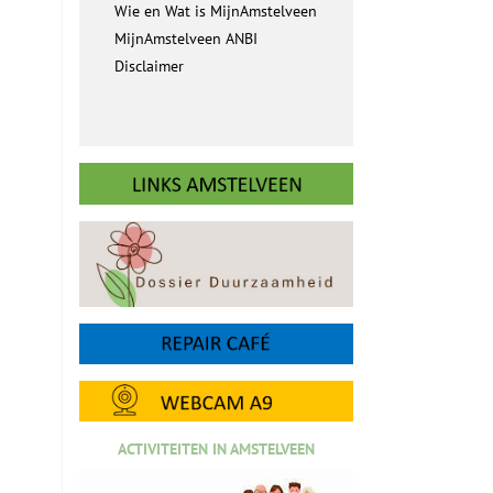
Wie en Wat is MijnAmstelveen
MijnAmstelveen ANBI
Disclaimer
ACTIVITEITEN IN AMSTELVEEN