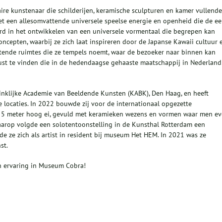
aire kunstenaar die schilderijen, keramische sculpturen en kamer vullende
met een allesomvattende universele speelse energie en openheid die de e
eerd in het ontwikkelen van een universele vormentaal die begrepen kan
concepten, waarbij ze zich laat inspireren door de Japanse Kawaii cultuur 
attende ruimtes die ze tempels noemt, waar de bezoeker naar binnen kan
ust te vinden die in de hedendaagse gehaaste maatschappij in Nederland
ninklijke Academie van Beeldende Kunsten (KABK), Den Haag, en heeft
 locaties. In 2022 bouwde zij voor de internationaal opgezette
an 5 meter hoog ei, gevuld met keramieken wezens en vormen waar men e
Daarop volgde een solotentoonstelling in de Kunsthal Rotterdam een
e ze zich als artist in resident bij museum Het HEM. In 2021 was ze
st.
on ervaring in Museum Cobra!