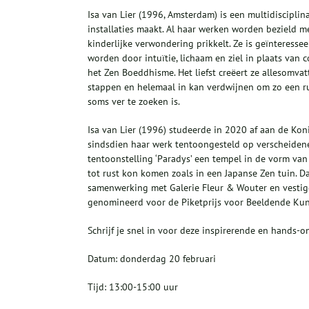
Isa van Lier (1996, Amsterdam) is een multidisciplin
installaties maakt. Al haar werken worden bezield 
kinderlijke verwondering prikkelt. Ze is geïnteress
worden door intuïtie, lichaam en ziel in plaats van 
het Zen Boeddhisme. Het liefst creëert ze allesomv
stappen en helemaal in kan verdwijnen om zo een r
soms ver te zoeken is.
Isa van Lier (1996) studeerde in 2020 af aan de Ko
sindsdien haar werk tentoongesteld op verscheidene
tentoonstelling ‘Paradys’ een tempel in de vorm v
tot rust kon komen zoals in een Japanse Zen tuin. 
samenwerking met Galerie Fleur & Wouter en vestigd
genomineerd voor de Piketprijs voor Beeldende Kun
Schrijf je snel in voor deze inspirerende en hands-
Datum: donderdag 20 februari
Tijd: 13:00-15:00 uur