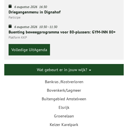
6 augustus 2026
16:30
Driegangenmenu in Dignahof
Participe
6 augustus 2026
10:30
-
11:30
Buenting beweegprogramma voor 80-plussers: GYM-INN 80+
Platform KKP
Volledige UitAgenda
Wat gebeurt er in jouw wijk?
Bankras /Kostverloren
Bovenkerk/Legmeer
Buitengebied Amstelveen
Elsrijk
Groenelaan
Keizer Karelpark