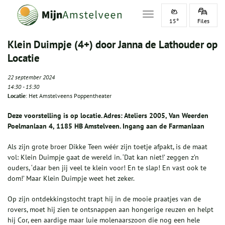
Toggle navigation
15°
Files
Klein Duimpje (4+) door Janna de Lathouder op
Locatie
22 september 2024
14:30
-
15:30
Locatie
: Het Amstelveens Poppentheater
Deze voorstelling is op locatie. Adres: Ateliers 2005, Van Weerden
Poelmanlaan 4, 1185 HB Amstelveen. Ingang aan de Farmanlaan
Als zijn grote broer Dikke Teen wéér zijn toetje afpakt, is de maat
vol: Klein Duimpje gaat de wereld in. ‘Dat kan niet!’ zeggen z’n
ouders, ‘daar ben jij veel te klein voor! En te slap! En vast ook te
dom!’ Maar Klein Duimpje weet het zeker.
Op zijn ontdekkingstocht trapt hij in de mooie praatjes van de
rovers, moet hij zien te ontsnappen aan hongerige reuzen en helpt
hij Cor, een aardige maar luie molenaarszoon die nog een hele