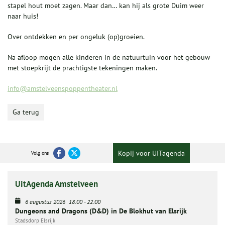
stapel hout moet zagen. Maar dan… kan hij als grote Duim weer
naar huis!
Over ontdekken en per ongeluk (op)groeien.
Na afloop mogen alle kinderen in de natuurtuin voor het gebouw
met stoepkrijt de prachtigste tekeningen maken.
info@amstelveenspoppentheater.nl
Ga terug
Kopij voor UITagenda
Volg ons
UitAgenda Amstelveen
6 augustus 2026
18:00
-
22:00
Dungeons and Dragons (D&D) in De Blokhut van Elsrijk
Stadsdorp Elsrijk