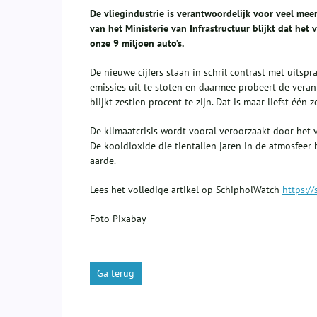
De vliegindustrie is verantwoordelijk voor veel mee
van het Ministerie van Infrastructuur blijkt dat het
onze 9 miljoen auto’s.
De nieuwe cijfers staan in schril contrast met uitsprak
emissies uit te stoten en daarmee probeert de verant
blijkt zestien procent te zijn. Dat is maar liefst één 
De klimaatcrisis wordt vooral veroorzaakt door het v
De kooldioxide die tientallen jaren in de atmosfeer
aarde.
Lees het volledige artikel op SchipholWatch
https://
Foto Pixabay
Ga terug