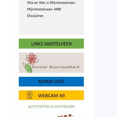
Wie en Wat is MijnAmstelveen
MijnAmstelveen ANBI
Disclaimer
ACTIVITEITEN IN AMSTELVEEN