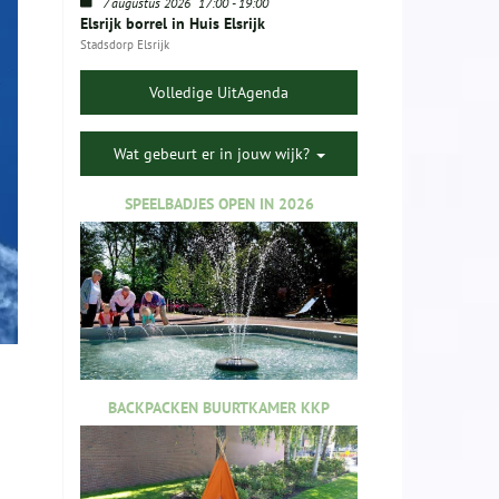
7 augustus 2026
17:00
-
19:00
Elsrijk borrel in Huis Elsrijk
Stadsdorp Elsrijk
Volledige UitAgenda
Wat gebeurt er in jouw wijk?
SPEELBADJES OPEN IN 2026
BACKPACKEN BUURTKAMER KKP