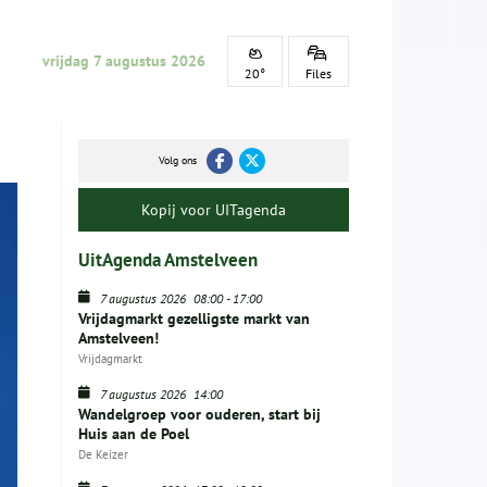
vrijdag 7 augustus 2026
20°
Files
Volg ons
Kopij voor UITagenda
UitAgenda Amstelveen
7 augustus 2026
08:00
-
17:00
Vrijdagmarkt gezelligste markt van
Amstelveen!
Vrijdagmarkt
7 augustus 2026
14:00
Wandelgroep voor ouderen, start bij
Huis aan de Poel
De Keizer