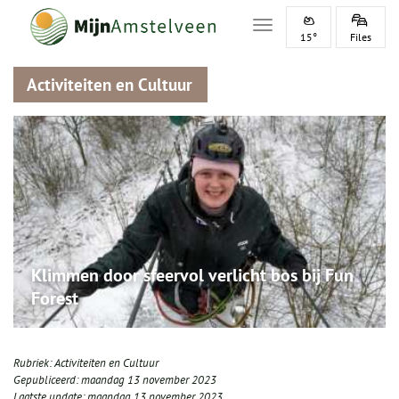
Toggle navigation
15°
Files
Activiteiten en Cultuur
Klimmen door sfeervol verlicht bos bij Fun
Forest
Rubriek:
Activiteiten en Cultuur
Gepubliceerd:
maandag 13 november 2023
Laatste update:
maandag 13 november 2023