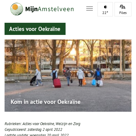
Toggle navigation
22°
Files
Acties voor Oekraïne
Kom in actie voor Oekraïne
Rubrieken:
Acties voor Oekraïne
,
Welzijn en Zorg
Gepubliceerd:
zaterdag 2 april 2022
Laatste update:
woensdag 20 april 2022