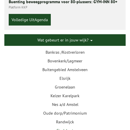
Buenting beweegprogramma voor 80-plussers: GYM-INN 80+
Platform KKP
Volledige UitAgenda
Wat gebeurt er in jouw wijk?
Bankras /Kostverloren
Bovenkerk/Legmeer
Buitengebied Amstelveen
Elsrijk
Groenelaan
Keizer Karelpark
Nes a/d Amstel
Oude dorp/Patrimonium
Randwijck