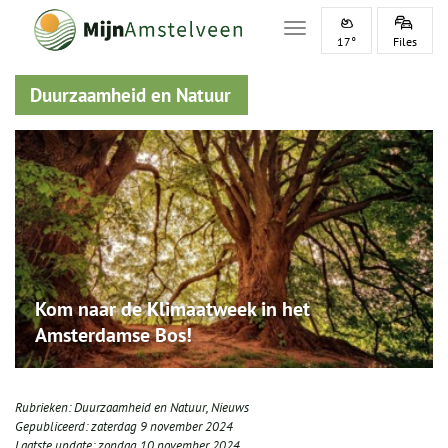
Toggle navigation
17°
Files
Duurzaamheid en Natuur
Kom naar de Klimaatweek in het
Amsterdamse Bos!
Rubrieken:
Duurzaamheid en Natuur
,
Nieuws
Gepubliceerd:
zaterdag 9 november 2024
Laatste update:
zondag 10 november 2024