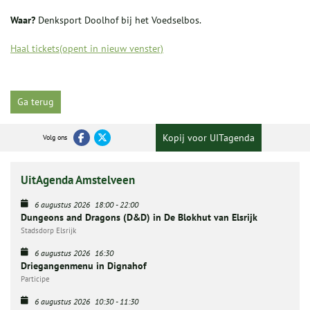
Waar?
Denksport Doolhof bij het Voedselbos.
Haal tickets(opent in nieuw venster)
Ga terug
Kopij voor UITagenda
Volg ons
UitAgenda Amstelveen
6 augustus 2026
18:00
-
22:00
Dungeons and Dragons (D&D) in De Blokhut van Elsrijk
Stadsdorp Elsrijk
6 augustus 2026
16:30
Driegangenmenu in Dignahof
Participe
6 augustus 2026
10:30
-
11:30