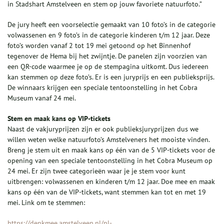
in Stadshart Amstelveen en stem op jouw favoriete natuurfoto.”
De jury heeft een voorselectie gemaakt van 10 foto’s in de categorie
volwassenen en 9 foto’s in de categorie kinderen t/m 12 jaar. Deze
foto’s worden vanaf 2 tot 19 mei getoond op het Binnenhof
tegenover de Hema bij het zwijntje. De panelen zijn voorzien van
een QR-code waarmee je op de stempagina uitkomt. Dus iedereen
kan stemmen op deze foto’s. Er is een juryprijs en een publieksprijs.
De winnaars krijgen een speciale tentoonstelling in het Cobra
Museum vanaf 24 mei.
Stem en maak kans op VIP-tickets
Naast de vakjuryprijzen zijn er ook publieksjuryprijzen dus we
willen weten welke natuurfoto’s Amstelveners het mooiste vinden.
Breng je stem uit en maak kans op één van de 5 VIP-tickets voor de
opening van een speciale tentoonstelling in het Cobra Museum op
24 mei. Er zijn twee categorieën waar je je stem voor kunt
uitbrengen: volwassenen en kinderen t/m 12 jaar. Doe mee en maak
kans op één van de VIP-tickets, want stemmen kan tot en met 19
mei. Link om te stemmen:
https://denkmee.amstelveen.nl/nl-