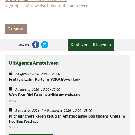
NL/projects/fotowedstrijdnatuurlijkamstelveen
Ga terug
Kopij voor UITagenda
Volg ons
UitAgenda Amstelveen
7 augustus 2026
20:30
-
23:00
Friday's Latin Party in VOKA Bovenkerk
7 augustus 2026
15:00
-
23:00
Wan Bon Biri Fesa In ANNA Amstelveen
Anna
t/m
8 augustus 2026
9 augustus 2026
12:00
-
23:00
Michelinchefs keren terug in Amsterdamse Bos tijdens Chefs in
het Bos festival
Sophie