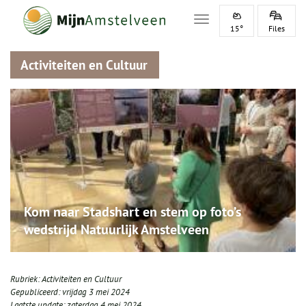
Toggle navigation
15°
Files
Activiteiten en Cultuur
Kom naar Stadshart en stem op foto’s
wedstrijd Natuurlijk Amstelveen
Rubriek:
Activiteiten en Cultuur
Gepubliceerd:
vrijdag 3 mei 2024
Laatste update:
zaterdag 4 mei 2024