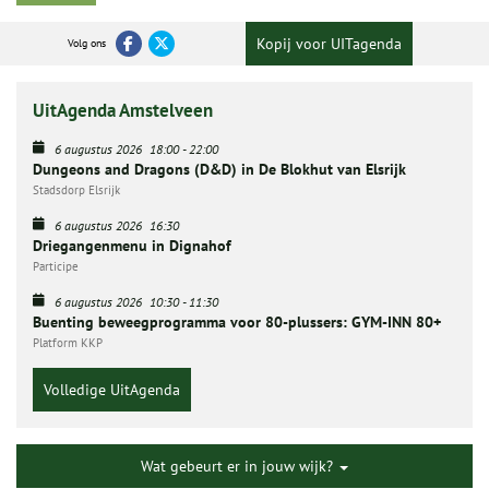
Kopij voor UITagenda
Volg ons
UitAgenda Amstelveen
6 augustus 2026
18:00
-
22:00
Dungeons and Dragons (D&D) in De Blokhut van Elsrijk
Stadsdorp Elsrijk
6 augustus 2026
16:30
Driegangenmenu in Dignahof
Participe
6 augustus 2026
10:30
-
11:30
Buenting beweegprogramma voor 80-plussers: GYM-INN 80+
Platform KKP
Volledige UitAgenda
Wat gebeurt er in jouw wijk?