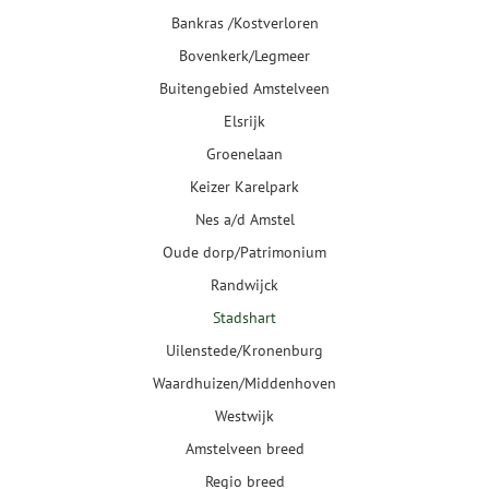
Bankras /Kostverloren
Bovenkerk/Legmeer
Buitengebied Amstelveen
Elsrijk
Groenelaan
Keizer Karelpark
Nes a/d Amstel
Oude dorp/Patrimonium
Randwijck
Stadshart
Uilenstede/Kronenburg
Waardhuizen/Middenhoven
Westwijk
Amstelveen breed
Regio breed