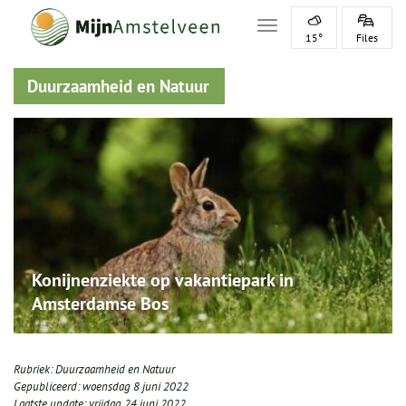
Toggle navigation
15°
Files
Duurzaamheid en Natuur
Konijnenziekte op vakantiepark in
Amsterdamse Bos
Rubriek:
Duurzaamheid en Natuur
Gepubliceerd:
woensdag 8 juni 2022
Laatste update:
vrijdag 24 juni 2022