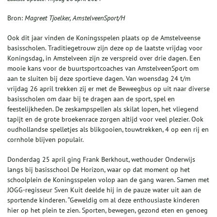
Bron:
Magreet Tjoelker, AmstelveenSport/H
Ook dit jaar vinden de Koningsspelen plaats op de Amstelveense
basisscholen. Traditiegetrouw zijn deze op de laatste vrijdag voor
Koningsdag, in Amstelveen zijn ze verspreid over drie dagen. Een
mooie kans voor de buurtsportcoaches van AmstelveenSport om
aan te sluiten bij deze sportieve dagen. Van woensdag 24 t/m
vrijdag 26 april trekken zij er met de Beweegbus op uit naar diverse
basisscholen om daar bij te dragen aan de sport, spel en
feestelijkheden. De zeskampspellen als skilat lopen, het vliegend
tapijt en de grote broekenrace zorgen altijd voor veel plezier. Ook
oudhollandse spelletjes als blikgooien, touwtrekken, 4 op een rij en
cornhole blijven populair.
Donderdag 25 april ging Frank Berkhout, wethouder Onderwijs
langs bij basisschool De Horizon, waar op dat moment op het
schoolplein de Koningsspelen volop aan de gang waren. Samen met
JOGG-regisseur Sven Kuit deelde hij in de pauze water uit aan de
sportende kinderen. “Geweldig om al deze enthousiaste kinderen
hier op het plein te zien. Sporten, bewegen, gezond eten en genoeg