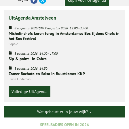
Kopij voor UITagenda
Volg ons
UitAgenda Amstelveen
t/m
8 augustus 2026
9 augustus 2026
12:00
-
23:00
Michelinchefs keren terug in Amsterdamse Bos tijdens Chefs in
het Bos festival
Sophie
8 augustus 2026
14:00
-
17:00
Sip & paint - in Cobra
8 augustus 2026
14:30
Zomer Bachata en Salsa in Buurtkamer KKP
Elwin Lindeman
Volledige UitAgenda
Wat gebeurt er in jouw wijk?
SPEELBADJES OPEN IN 2026