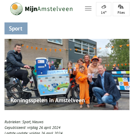
Toggle navigation
14°
Files
Sport
Koningsspelen in Amstelveen
Rubrieken:
Sport
,
Nieuws
Gepubliceerd:
vrijdag 26 april 2024
Laatste update:
vrijdag 26 april 2024