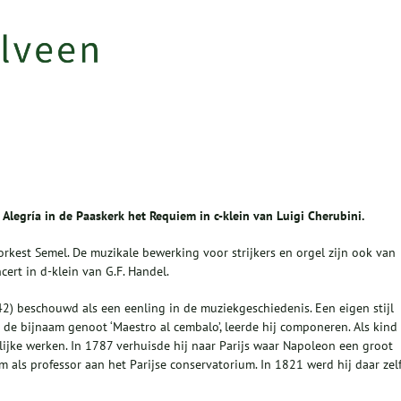
Alegría in de Paaskerk het Requiem in c-klein van Luigi Cherubini.
orkest Semel. De muzikale bewerking voor strijkers en orgel zijn ook van
ert in d-klein van G.F. Handel.
) beschouwd als een eenling in de muziekgeschiedenis. Een eigen stijl
ce de bijnaam genoot ‘Maestro al cembalo’, leerde hij componeren. Als kind
ijke werken. In 1787 verhuisde hij naar Parijs waar Napoleon een groot
ls professor aan het Parijse conservatorium. In 1821 werd hij daar zel