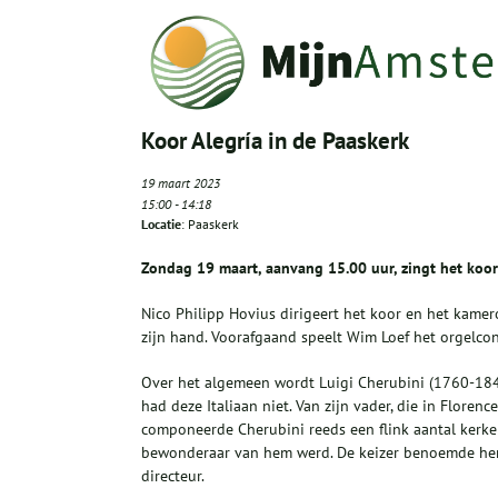
Koor Alegría in de Paaskerk
19 maart 2023
15:00
-
14:18
Locatie
: Paaskerk
Zondag 19 maart, aanvang 15.00 uur, zingt het koor 
Nico Philipp Hovius dirigeert het koor en het kamer
zijn hand. Voorafgaand speelt Wim Loef het orgelconc
Over het algemeen wordt Luigi Cherubini (1760-1842
had deze Italiaan niet. Van zijn vader, die in Floren
componeerde Cherubini reeds een flink aantal kerkel
bewonderaar van hem werd. De keizer benoemde hem a
directeur.