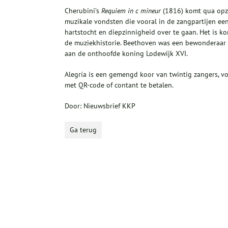
Cherubini’s
Requiem in c mineur
(1816) komt qua opze
muzikale vondsten die vooral in de zangpartijen een 
hartstocht en diepzinnigheid over te gaan. Het is k
de muziekhistorie. Beethoven was een bewonderaar va
aan de onthoofde koning Lodewijk XVI.
Alegría is een gemengd koor van twintig zangers, voo
met QR-code of contant te betalen.
Door: Nieuwsbrief KKP
Ga terug