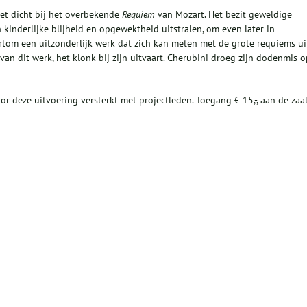
t dicht bij het overbekende
Requiem
van Mozart. Het bezit geweldige
kinderlijke blijheid en opgewektheid uitstralen, om even later in
ortom een uitzonderlijk werk dat zich kan meten met de grote requiems ui
n dit werk, het klonk bij zijn uitvaart. Cherubini droeg zijn dodenmis o
r deze uitvoering versterkt met projectleden. Toegang € 15,-, aan de zaa