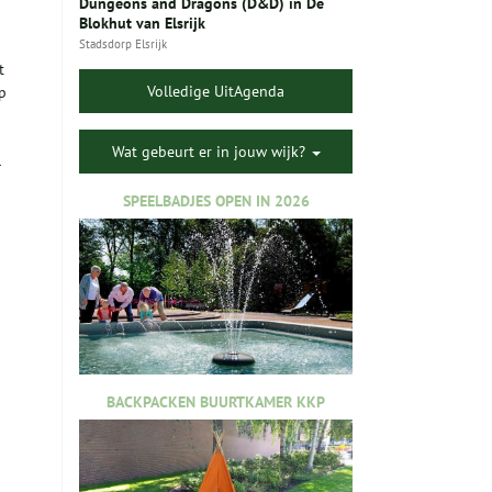
Dungeons and Dragons (D&D) in De
Blokhut van Elsrijk
Stadsdorp Elsrijk
t
Volledige UitAgenda
p
Wat gebeurt er in jouw wijk?
l
SPEELBADJES OPEN IN 2026
BACKPACKEN BUURTKAMER KKP