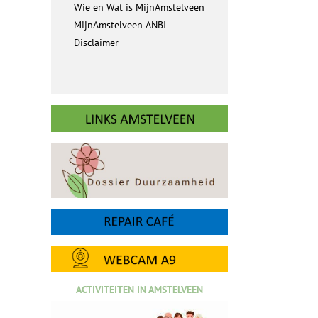
Wie en Wat is MijnAmstelveen
MijnAmstelveen ANBI
Disclaimer
ACTIVITEITEN IN AMSTELVEEN