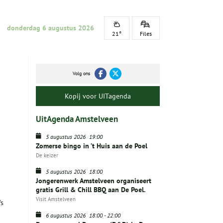
donderdag 6 augustus 2026
21°
Files
Volg ons
Kopij voor UITagenda
UitAgenda Amstelveen
5 augustus 2026
19:00
Zomerse bingo in ’t Huis aan de Poel
De keizer
5 augustus 2026
18:00
Jongerenwerk Amstelveen organiseert
gratis Grill & Chill BBQ aan De Poel.
Visit Amstelveen
fs
6 augustus 2026
18:00
-
22:00