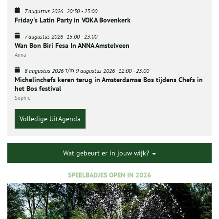
7 augustus 2026
20:30
-
23:00
Friday's Latin Party in VOKA Bovenkerk
7 augustus 2026
15:00
-
23:00
Wan Bon Biri Fesa In ANNA Amstelveen
Anna
t/m
8 augustus 2026
9 augustus 2026
12:00
-
23:00
Michelinchefs keren terug in Amsterdamse Bos tijdens Chefs in
het Bos festival
Sophie
Volledige UitAgenda
Wat gebeurt er in jouw wijk?
SPEELBADJES OPEN IN 2026