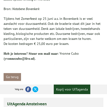
Bron:
Notabene Bovenkerk
Tijdens het Zomerfeest op 25 juni a.s. in Bovenkerk is er veel
aandacht voor duurzaamheid. Ook de braderie staat dit jaar in het
teken van duurzaamheid. Denk aan lokale bedrijven, tweedehands
kleding, biologische producten etc. Duurzame bedrijven, maar ook
particulieren, zijn van harte welkom om een kraam te huren.
De kosten bedragen € 25,00 euro per kraam.
𝐇𝐞𝐛 𝐣𝐞 𝐢𝐧𝐭𝐞𝐫𝐞𝐬𝐬𝐞? 𝐒𝐭𝐮𝐮𝐫 𝐞𝐞𝐧 𝐦𝐚𝐢𝐥 𝐧𝐚𝐚𝐫: Yvonne Cubo
(𝐲𝐯𝐨𝐧𝐧𝐞𝐜𝐮𝐛𝐨@𝐥𝐢𝐯𝐞.𝐧𝐥).
Ga terug
Kopij voor UITagenda
Volg ons
UitAgenda Amstelveen