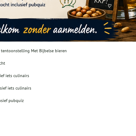
 tentoonstelling Met Bijbelse bieren
cht
f iets culinairs
ief iets culinairs
usief pubquiz