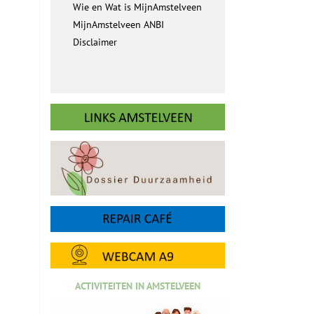
Wie en Wat is MijnAmstelveen
MijnAmstelveen ANBI
Disclaimer
ACTIVITEITEN IN AMSTELVEEN