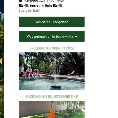
7 augustus 2026
17:00
-
19:00
Elsrijk borrel in Huis Elsrijk
Stadsdorp Elsrijk
Volledige UitAgenda
Wat gebeurt er in jouw wijk?
SPEELBADJES OPEN IN 2026
BACKPACKEN BUURTKAMER KKP