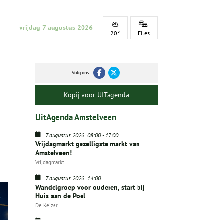
vrijdag 7 augustus 2026
20°
Files
Volg ons
Kopij voor UITagenda
UitAgenda Amstelveen
7 augustus 2026
08:00
-
17:00
Vrijdagmarkt gezelligste markt van
Amstelveen!
Vrijdagmarkt
7 augustus 2026
14:00
Wandelgroep voor ouderen, start bij
Huis aan de Poel
De Keizer