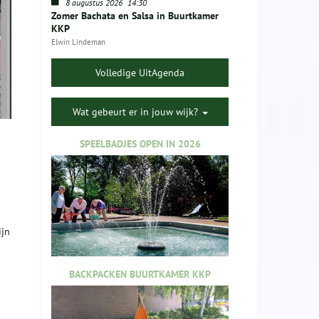
8 augustus 2026
14:30
Zomer Bachata en Salsa in Buurtkamer
KKP
Elwin Lindeman
Volledige UitAgenda
Wat gebeurt er in jouw wijk?
SPEELBADJES OPEN IN 2026
ijn
BACKPACKEN BUURTKAMER KKP