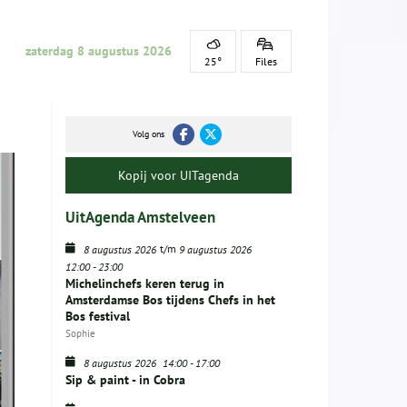
zaterdag 8 augustus 2026
25°
Files
Volg ons
Kopij voor UITagenda
UitAgenda Amstelveen
t/m
8 augustus 2026
9 augustus 2026
12:00
-
23:00
Michelinchefs keren terug in
Amsterdamse Bos tijdens Chefs in het
Bos festival
Sophie
8 augustus 2026
14:00
-
17:00
Sip & paint - in Cobra