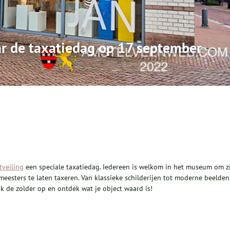
ar de taxatiedag op 17 september
tveiling
een speciale taxatiedag. Iedereen is welkom in het museum om z
meesters te laten taxeren. Van klassieke schilderijen tot moderne beelden
uik de zolder op en ontdek wat je object waard is!