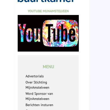
YOUTUBE MIJNAMSTELVEEN
MENU
Advertorials
Over Stichting
MijnAmstelveen
Word Sponsor van
MijnAmstelveen
Berichten insturen