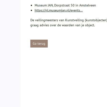
Museum JAN, Dorpstraat 50 in Amstelveen
https://nl.museumjan.nl/events...
De veilingmeesters van Kunstveiling (kunstobjecte
graag advies over de waarden van je object.
Ga terug