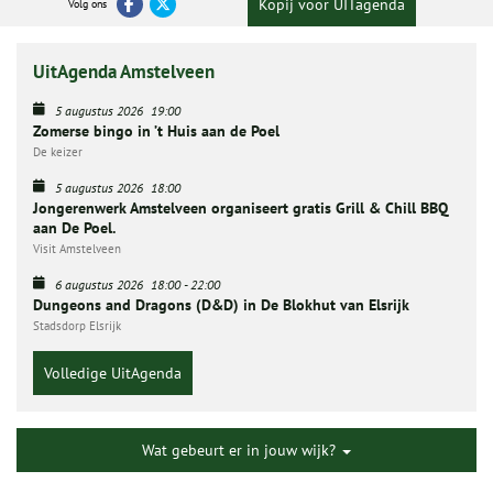
Kopij voor UITagenda
Volg ons
UitAgenda Amstelveen
5 augustus 2026
19:00
Zomerse bingo in ’t Huis aan de Poel
De keizer
5 augustus 2026
18:00
Jongerenwerk Amstelveen organiseert gratis Grill & Chill BBQ
aan De Poel.
Visit Amstelveen
6 augustus 2026
18:00
-
22:00
Dungeons and Dragons (D&D) in De Blokhut van Elsrijk
Stadsdorp Elsrijk
Volledige UitAgenda
Wat gebeurt er in jouw wijk?