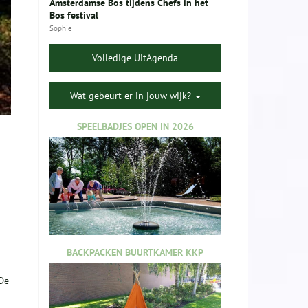
Amsterdamse Bos tijdens Chefs in het
Bos festival
Sophie
Volledige UitAgenda
Wat gebeurt er in jouw wijk?
SPEELBADJES OPEN IN 2026
BACKPACKEN BUURTKAMER KKP
 De