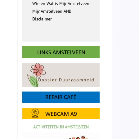
Wie en Wat is MijnAmstelveen
MijnAmstelveen ANBI
Disclaimer
ACTIVITEITEN IN AMSTELVEEN