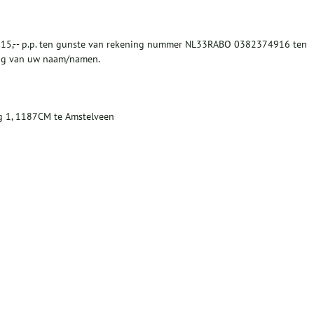
 15,-- p.p. ten gunste van rekening nummer NL33RABO 0382374916 ten
ng van uw naam/namen.
 1, 1187CM te Amstelveen