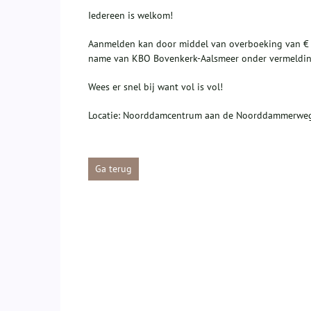
Iedereen is welkom!
Aanmelden kan door middel van overboeking van €
name van KBO Bovenkerk-Aalsmeer onder vermeldi
Wees er snel bij want vol is vol!
Locatie: Noorddamcentrum aan de Noorddammerweg
Ga terug