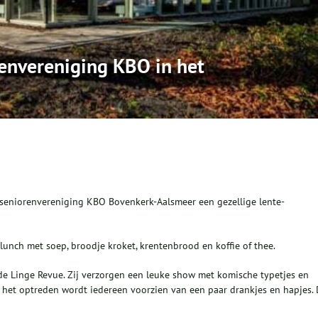
envereniging KBO in het
eniorenvereniging KBO Bovenkerk-Aalsmeer een gezellige lente-
unch met soep, broodje kroket, krentenbrood en koffie of thee.
e Linge Revue. Zij verzorgen een leuke show met komische typetjes en
 het optreden wordt iedereen voorzien van een paar drankjes en hapjes.