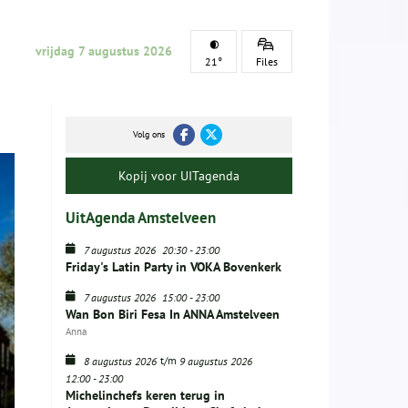
vrijdag 7 augustus 2026
21°
Files
Volg ons
Kopij voor UITagenda
UitAgenda Amstelveen
7 augustus 2026
20:30
-
23:00
Friday's Latin Party in VOKA Bovenkerk
7 augustus 2026
15:00
-
23:00
Wan Bon Biri Fesa In ANNA Amstelveen
Anna
t/m
8 augustus 2026
9 augustus 2026
12:00
-
23:00
Michelinchefs keren terug in