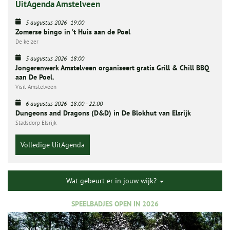
UitAgenda Amstelveen
5 augustus 2026
19:00
Zomerse bingo in ’t Huis aan de Poel
De keizer
5 augustus 2026
18:00
Jongerenwerk Amstelveen organiseert gratis Grill & Chill BBQ
aan De Poel.
Visit Amstelveen
6 augustus 2026
18:00
-
22:00
Dungeons and Dragons (D&D) in De Blokhut van Elsrijk
Stadsdorp Elsrijk
Volledige UitAgenda
Wat gebeurt er in jouw wijk?
SPEELBADJES OPEN IN 2026