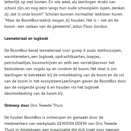
letterlijk op met bomen. En wie weet, als leerlingen straks van
school zijn, en nog eens langs hun oude schoolplein lopen, denken
zij: dat is onze boom!” Scholen kunnen normaliter leskisten huren.
“Maar de BoomBox-leskist mogen zij houden. Het is – net als de
boom - een cadeau van de gemeente”, aldus Floor Gordon.
Lesmateriaal en logboek
De BoomBox bevat lesmateriaal voor groep 6 zoals stethoscopen,
warmtemeters, een logboek, opdrachtkaarten, loepjes,
petrischaaltjes, boomschijven en zelfs een verrekijkervoor het
bestuderen van vogels op en rondom de boom. Het doel is om
leerlingen te betrekken bij de ontwikkeling van de boom en de rol
van de boom in het ecosysteem.Leerlingen geven de BoomBox door
aan de volgende groep 6 en houden via het logboek
deontwikkeling van de boom bij.
Ontwerp door
Ons Tweede Thuis
De houten BoomBox is ontworpen en gemaakt door de
medewerkers van werkplaats GEWOON DOEN! van Ons Tweede
Thuis in Amstelveen, een organisatie die zich inzet voor mensen