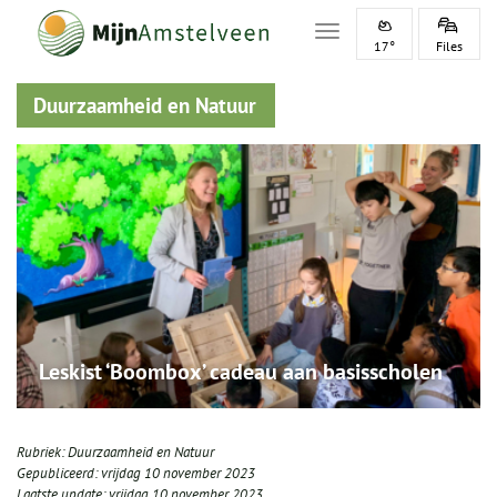
Toggle navigation
17°
Files
Duurzaamheid en Natuur
Leskist ‘Boombox’ cadeau aan basisscholen
Rubriek:
Duurzaamheid en Natuur
Gepubliceerd:
vrijdag 10 november 2023
Laatste update:
vrijdag 10 november 2023