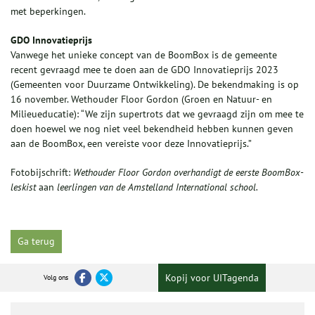
met beperkingen.
GDO Innovatieprijs
Vanwege het unieke concept van de BoomBox is de gemeente
recent gevraagd mee te doen aan de GDO Innovatieprijs 2023
(Gemeenten voor Duurzame Ontwikkeling). De bekendmaking is op
16 november. Wethouder Floor Gordon (Groen en Natuur- en
Milieueducatie): “We zijn supertrots dat we gevraagd zijn om mee te
doen hoewel we nog niet veel bekendheid hebben kunnen geven
aan de BoomBox, een vereiste voor deze Innovatieprijs.”
Fotobijschrift:
Wethouder Floor Gordon
overhandigt
de
eerste
BoomBox
-
leskist
aan
leerlingen van
de
Amstelland International school.
Ga terug
Kopij voor UITagenda
Volg ons