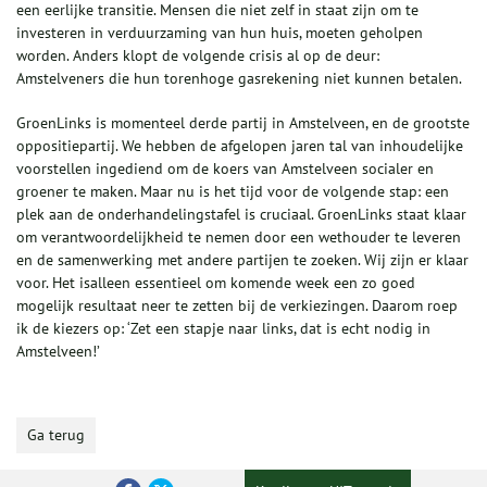
een eerlijke transitie. Mensen die niet zelf in staat zijn om te
investeren in verduurzaming van hun huis, moeten geholpen
worden. Anders klopt de volgende crisis al op de deur:
Amstelveners die hun torenhoge gasrekening niet kunnen betalen.
GroenLinks is momenteel derde partij in Amstelveen, en de grootste
oppositiepartij. We hebben de afgelopen jaren tal van inhoudelijke
voorstellen ingediend om de koers van Amstelveen socialer en
groener te maken. Maar nu is het tijd voor de volgende stap: een
plek aan de onderhandelingstafel is cruciaal. GroenLinks staat klaar
om verantwoordelijkheid te nemen door een wethouder te leveren
en de samenwerking met andere partijen te zoeken. Wij zijn er klaar
voor. Het isalleen essentieel om komende week een zo goed
mogelijk resultaat neer te zetten bij de verkiezingen. Daarom roep
ik de kiezers op: ‘Zet een stapje naar links, dat is echt nodig in
Amstelveen!’
Ga terug