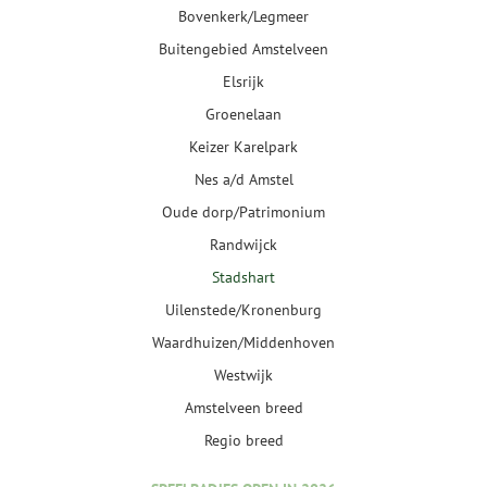
Bovenkerk/Legmeer
Buitengebied Amstelveen
Elsrijk
Groenelaan
Keizer Karelpark
Nes a/d Amstel
Oude dorp/Patrimonium
Randwijck
Stadshart
Uilenstede/Kronenburg
Waardhuizen/Middenhoven
Westwijk
Amstelveen breed
Regio breed