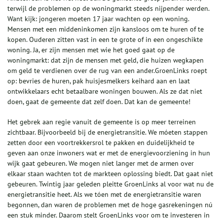
terwijl de problemen op de woningmarkt steeds nijpender werden.
Want kijk: jongeren moeten 17 jaar wachten op een woning.
Mensen met een middeninkomen zijn kansloos om te huren of te
kopen. Ouderen zitten vast in een te grote of in een ongeschikte
woning. Ja, er zijn mensen met wie het goed gaat op de
woningmarkt: dat zijn de mensen met geld, die huizen wegkapen
om geld te verdienen over de rug van een ander.GroenLinks roept
op: bevries de huren, pak huisjesmelkers keihard aan en laat
ontwikkelaars echt betaalbare woningen bouwen. Als ze dat niet
doen, gaat de gemeente dat zelf doen. Dat kan de gemeente!
Het gebrek aan regie vanuit de gemeente is op meer terreinen
zichtbaar. Bijvoorbeeld bij de energietransitie. We móeten stappen
zetten door een voortrekkersrol te pakken en duidelijkheid te
geven aan onze inwoners wat er met de energievoorziening in hun
wijk gaat gebeuren. We mogen niet langer met de armen over
elkaar staan wachten tot de markteen oplossing biedt. Dat gaat niet
gebeuren. Twintig jaar geleden pleitte GroenLinks al voor wat nu de
energietransitie heet. Als we tóen met de energietransitie waren
begonnen, dan waren de problemen met de hoge gasrekeningen nú
een stuk minder. Daarom stelt GroenLinks voor om te investeren in