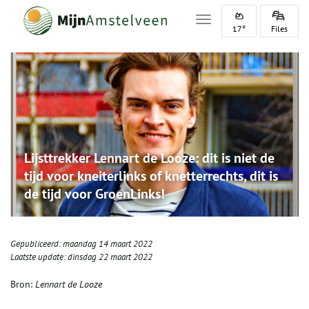
Toggle navigation
17°
Files
Lijsttrekker Lennart de Looze: dit is niet de
tijd voor kneiterlinks of knetterrechts, dit is
de tijd voor GroenLinks!
Gepubliceerd:
maandag 14 maart 2022
Laatste update:
dinsdag 22 maart 2022
Bron:
Lennart de Looze