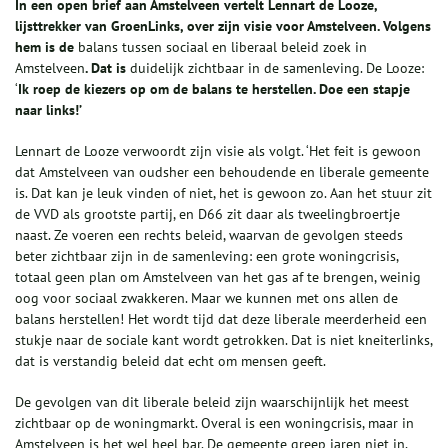
In een open brief aan Amstelveen vertelt
Lennart de Looze,
lijsttrekker van GroenLinks, over zijn visie voor Amstelveen. Volgens
hem is
de
balans tussen sociaal en liberaal beleid zoek in
Amstelveen
. Dat is
duidelijk zichtbaar in de samenleving. De Looze:
‘
Ik roep de kiezers op om de balans te herstellen. Doe een stapje
naar links!
’
Lennart de Looze verwoordt zijn visie als volgt. ‘Het feit is gewoon
dat Amstelveen van oudsher een behoudende en liberale gemeente
is. Dat kan je leuk vinden of niet, het is gewoon zo. Aan het stuur zit
de VVD als grootste partij, en D66 zit daar als tweelingbroertje
naast. Ze voeren een rechts beleid, waarvan de gevolgen steeds
beter zichtbaar zijn in de samenleving: een grote woningcrisis,
totaal geen plan om Amstelveen van het gas af te brengen, weinig
oog voor sociaal zwakkeren. Maar we kunnen met ons allen de
balans herstellen! Het wordt tijd dat deze liberale meerderheid een
stukje naar de sociale kant wordt getrokken. Dat is niet kneiterlinks,
dat is verstandig beleid dat echt om mensen geeft.
De gevolgen van dit liberale beleid zijn waarschijnlijk het meest
zichtbaar op de woningmarkt. Overal is een woningcrisis, maar in
Amstelveen is het wel heel bar. De gemeente greep jaren niet in,