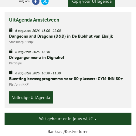
Kopij voor UITagenda
Volg ons
UitAgenda Amstelveen
6 augustus 2026
18:00
-
22:00
Dungeons and Dragons (D&D) in De Blokhut van Elsrijk
Stadsdorp Elsrijk
6 augustus 2026
16:30
Driegangenmenu in Dignahof
Participe
6 augustus 2026
10:30
-
11:30
Buenting beweegprogramma voor 80-plussers: GYM-INN 80+
Platform KKP
Volledige UitAgenda
Wat gebeurt er in jouw wijk?
Bankras /Kostverloren