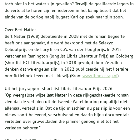
toch niet in het water zijn gevallen? Terwijl de geallieerde legers in
de verte al te horen zijn en iedereen in het kamp beseft dat het
einde van de oorlog nabij is, gaat Karl op zoek naar zijn zoon.
Over Bert Natter
Bert Natter (1968) debuteerde in 2008 met de roman Begeerte
heeft ons aangeraakt, die werd bekroond met de Selexyz
Debuutprijs en de Lucy B. en C.W. van der Hoogtprijs. In 2015
verschenen Remington (longlist Libris Literatuur Prijs) en Goldberg
(shortlist ECI Literatuurprijs), in 2018 gevolgd door Ze zullen
denken dat we engelen zijn. In 2022 publiceerde hij het literaire
non-fictieboek Leven met Lidewij. (Bron:
www.thomasrap.nl
)
Uit het juryrapport short list Libris Literatuur Prijs 2026
“Op weergaloze wijze laat Natter in deze rijkgeschakeerde roman
zien dat de verhalen uit de Tweede Wereldoorlog nog altijd niet
allemaal verteld zijn. Dat de tijd misschien nu pas rijp is voor een
nieuw soort belevend, verschuivend en daarin bijna documentair
vertellen over gruweldaden die jammer genoeg niet tot het
verleden behoren.”