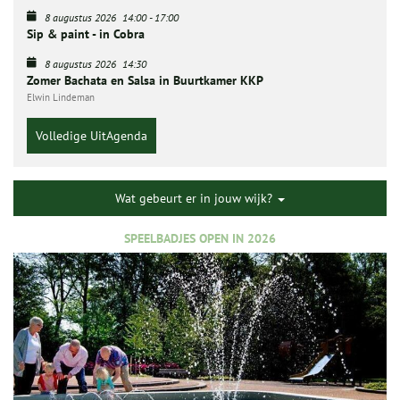
8 augustus 2026
14:00
-
17:00
Sip & paint - in Cobra
8 augustus 2026
14:30
Zomer Bachata en Salsa in Buurtkamer KKP
Elwin Lindeman
Volledige UitAgenda
Wat gebeurt er in jouw wijk?
SPEELBADJES OPEN IN 2026