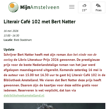
Toggle navigation
23°
Files
Literair Café 102 met Bert Natter
16 mei 2026
15:00
-
16:30
Locatie
: Bieb Stadshart
Update
Schrijver Bert Natter heeft met zijn roman
Aan het einde van de
oorlog
de Libris Literatuur Prijs 2026 gewonnen. De prestigieuze
prijs voor de beste Nederlandstalige roman van het jaar werd
afgelopen maandagavond uitgereikt. Komende zaterdag 16 mei is
de auteur van 15.00 tot 16.30 uur te gast bij Literair Café 102 in de
Bibliotheek Amstelland. We vieren dat Bert Natter deze prijs heeft
gewonnen. Daarom zijn de kaartjes voor deze editie gratis voor
iedereen. Reserveren is wel verplicht, dat kan via
debiblitoheekamstelland.nl