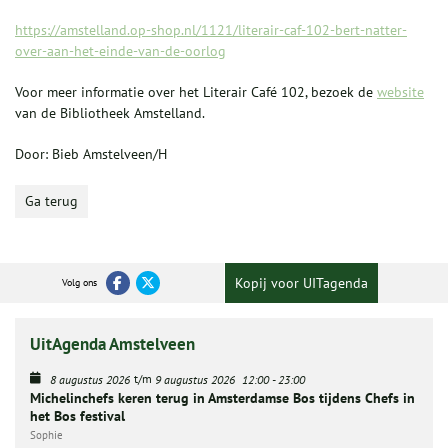
https://amstelland.op-shop.nl/1121/literair-caf-102-bert-natter-
over-aan-het-einde-van-de-oorlog
Voor meer informatie over het Literair Café 102, bezoek de
website
van de Bibliotheek Amstelland.
Door: Bieb Amstelveen/H
Ga terug
Kopij voor UITagenda
Volg ons
UitAgenda Amstelveen
t/m
8 augustus 2026
9 augustus 2026
12:00
-
23:00
Michelinchefs keren terug in Amsterdamse Bos tijdens Chefs in
het Bos festival
Sophie