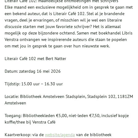
Literair Café 102: maandelijkse ontmoetingen met schrijvers
Elke maand een exclusieve mogelijkheid om in gesprek te gaan met
een bekend auteur, dat is Literair Café 102. Stel al je brandende
vragen, deel je ervaringen, of misschien wil je wel een literaire
discussie starten met jouw favoriete schrijver? Het is allemaal
mogelijk op deze bijzondere ochtend. Samen met boekhandel Libris
Venstra ontvangen we inspirerende auteurs die staan te popelen
om met jou in gesprek te gaan over hun nieuwste werk.
Literair Café 102 met Bert Natter
Datum: zaterdag 16 mei 2026
Tijdstip: 15.00 uur – 16.30 uur
Locatie: Bibliotheek Amstelveen Stadsplein, Stadsplein 102, 1181ZM
Amstelveen
Toegang: Bibliotheekleden €5,00, niet-leden €7,50, inclusief kopje
koffie/thee bij Venstra Café
Kaartverkoop: via de
website/agenda
van de bibliotheek