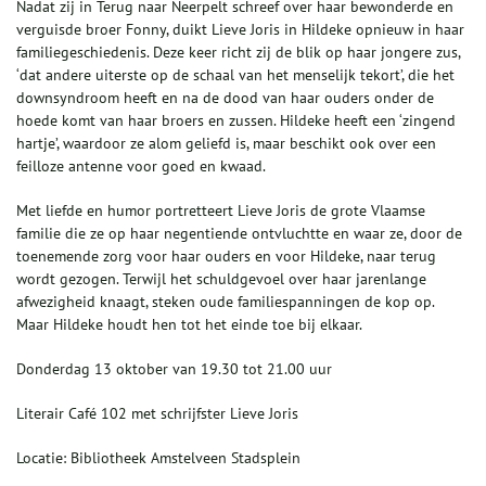
Nadat zij in Terug naar Neerpelt schreef over haar bewonderde en
verguisde broer Fonny, duikt Lieve Joris in Hildeke opnieuw in haar
familiegeschiedenis. Deze keer richt zij de blik op haar jongere zus,
‘dat andere uiterste op de schaal van het menselijk tekort’, die het
downsyndroom heeft en na de dood van haar ouders onder de
hoede komt van haar broers en zussen. Hildeke heeft een ‘zingend
hartje’, waardoor ze alom geliefd is, maar beschikt ook over een
feilloze antenne voor goed en kwaad.
Met liefde en humor portretteert Lieve Joris de grote Vlaamse
familie die ze op haar negentiende ontvluchtte en waar ze, door de
toenemende zorg voor haar ouders en voor Hildeke, naar terug
wordt gezogen. Terwijl het schuldgevoel over haar jarenlange
afwezigheid knaagt, steken oude familiespanningen de kop op.
Maar Hildeke houdt hen tot het einde toe bij elkaar.
Donderdag 13 oktober van 19.30 tot 21.00 uur
Literair Café 102 met schrijfster Lieve Joris
Locatie: Bibliotheek Amstelveen Stadsplein