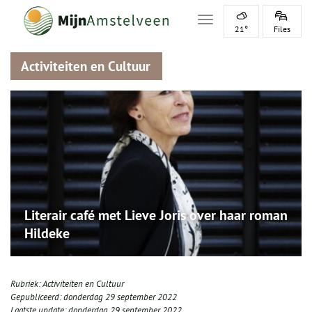
Toggle navigation
21°
Files
Activiteiten en Cultuur
Literair café met Lieve Joris over haar roman
Hildeke
Rubriek:
Activiteiten en Cultuur
Gepubliceerd:
donderdag 29 september 2022
Laatste update:
donderdag 29 september 2022