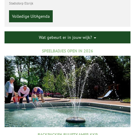
Stadsdorp Elsrijk
Volledige UitAgenda
Wat gebeurt er in jouw wijk?
SPEELBADJES OPEN IN 2026
BACKPACKEN BUURTKAMER KKP