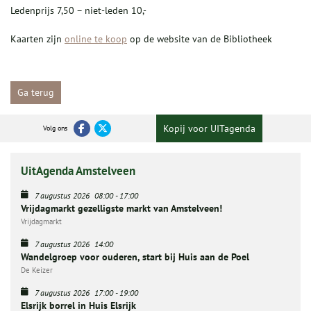
Ledenprijs 7,50 – niet-leden 10,-
Kaarten zijn
online te koop
op de website van de Bibliotheek
Ga terug
Kopij voor UITagenda
Volg ons
UitAgenda Amstelveen
7 augustus 2026
08:00
-
17:00
Vrijdagmarkt gezelligste markt van Amstelveen!
Vrijdagmarkt
7 augustus 2026
14:00
Wandelgroep voor ouderen, start bij Huis aan de Poel
De Keizer
7 augustus 2026
17:00
-
19:00
Elsrijk borrel in Huis Elsrijk