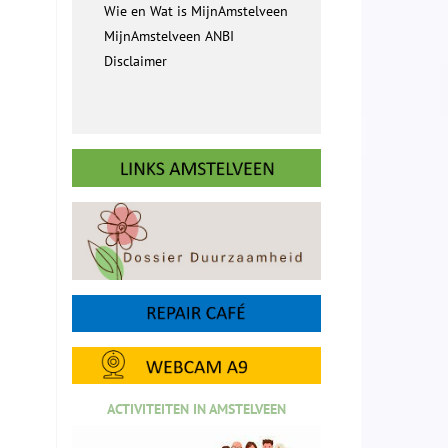
Wie en Wat is MijnAmstelveen
MijnAmstelveen ANBI
Disclaimer
ACTIVITEITEN IN AMSTELVEEN