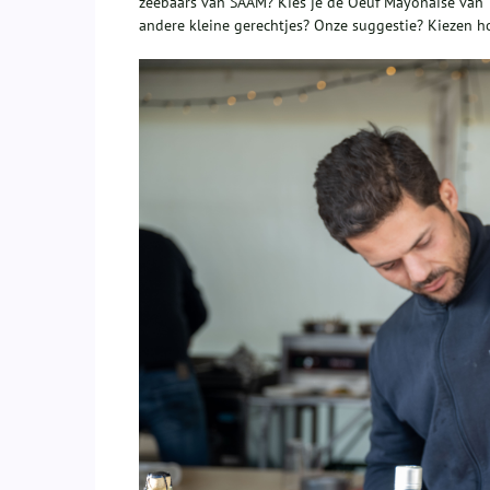
zeebaars van SAAM? Kies je de Oeuf Mayonaise van T
andere kleine gerechtjes? Onze suggestie? Kiezen ho