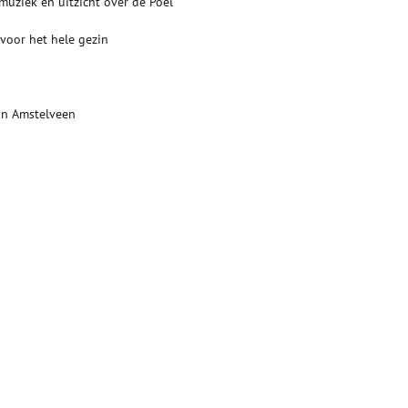
emuziek en uitzicht over de Poel
 voor het hele gezin
van Amstelveen