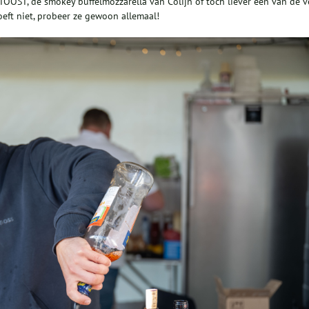
OOST, de smokey buffelmozzarella van Colijn of toch liever één van de v
eft niet, probeer ze gewoon allemaal!