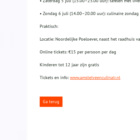
• Zaterdag 5 juli (15.00–23.00 uur): tafelen met liv
• Zondag 6 juli (14.00–20.00 uur): culinaire zondag
Praktisch:
Locatie: Noordelijke Poeloever, naast het raadhuis 
Online tickets: €15 per persoon per dag
Kinderen tot 12 jaar zijn gratis
Tickets en info:
www.amstelveenculinair.nl
Ga terug