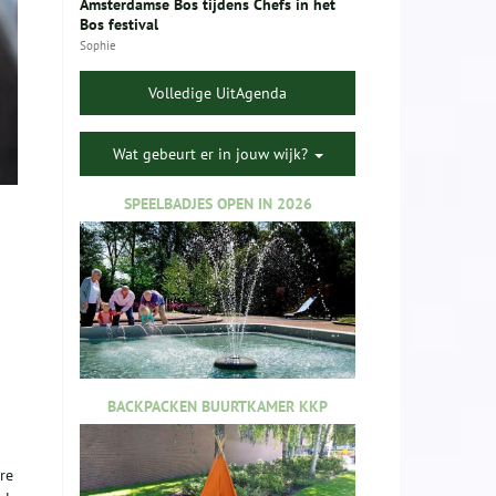
Amsterdamse Bos tijdens Chefs in het
Bos festival
Sophie
Volledige UitAgenda
Wat gebeurt er in jouw wijk?
SPEELBADJES OPEN IN 2026
BACKPACKEN BUURTKAMER KKP
re