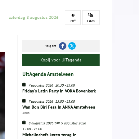
zaterdag 8 augustus 2026
20°
Files
Volg ons
Kopij voor UITagenda
UitAgenda Amstelveen
7 augustus 2026
20:30
-
23:00
Friday's Latin Party in VOKA Bovenkerk
7 augustus 2026
15:00
-
23:00
Wan Bon Biri Fesa In ANNA Amstelveen
Anna
t/m
8 augustus 2026
9 augustus 2026
12:00
-
23:00
Michelinchefs keren terug in