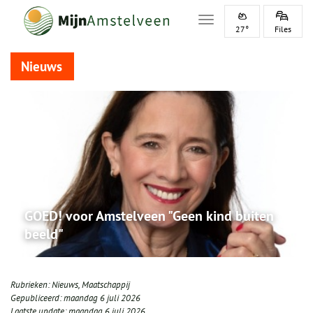
Toggle navigation
27°
Files
Nieuws
GOED! voor Amstelveen "Geen kind buiten
beeld"
Rubrieken:
Nieuws
,
Maatschappij
Gepubliceerd:
maandag 6 juli 2026
Laatste update:
maandag 6 juli 2026