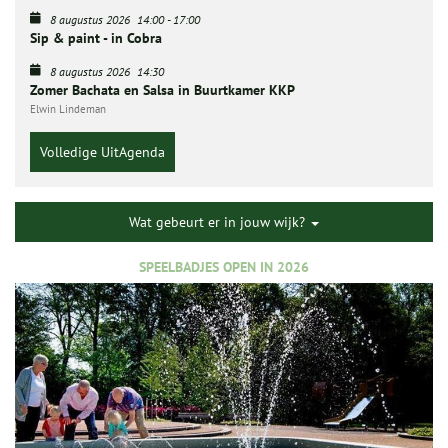
8 augustus 2026
14:00
-
17:00
Sip & paint - in Cobra
8 augustus 2026
14:30
Zomer Bachata en Salsa in Buurtkamer KKP
Elwin Lindeman
Volledige UitAgenda
Wat gebeurt er in jouw wijk?
SPEELBADJES OPEN IN 2026