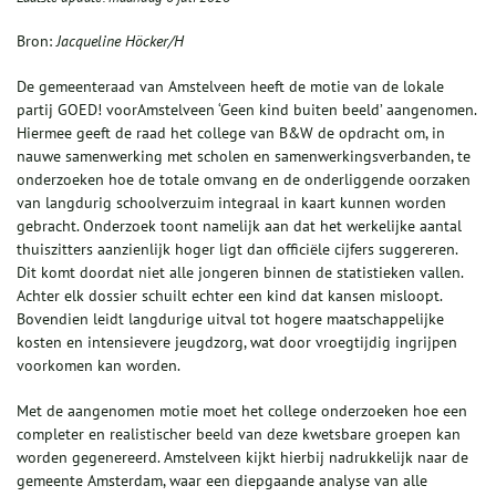
Bron:
Jacqueline Höcker/H
De gemeenteraad van Amstelveen heeft de motie van de lokale
partij GOED! voorAmstelveen ‘Geen kind buiten beeld’ aangenomen.
Hiermee geeft de raad het college van B&W de opdracht om, in
nauwe samenwerking met scholen en samenwerkingsverbanden, te
onderzoeken hoe de totale omvang en de onderliggende oorzaken
van langdurig schoolverzuim integraal in kaart kunnen worden
gebracht. Onderzoek toont namelijk aan dat het werkelijke aantal
thuiszitters aanzienlijk hoger ligt dan officiële cijfers suggereren.
Dit komt doordat niet alle jongeren binnen de statistieken vallen.
Achter elk dossier schuilt echter een kind dat kansen misloopt.
Bovendien leidt langdurige uitval tot hogere maatschappelijke
kosten en intensievere jeugdzorg, wat door vroegtijdig ingrijpen
voorkomen kan worden.
Met de aangenomen motie moet het college onderzoeken hoe een
completer en realistischer beeld van deze kwetsbare groepen kan
worden gegenereerd. Amstelveen kijkt hierbij nadrukkelijk naar de
gemeente Amsterdam, waar een diepgaande analyse van alle