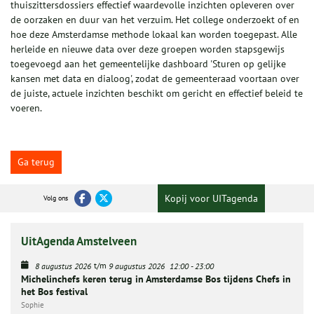
thuiszittersdossiers effectief waardevolle inzichten opleveren over
de oorzaken en duur van het verzuim. Het college onderzoekt of en
hoe deze Amsterdamse methode lokaal kan worden toegepast. Alle
herleide en nieuwe data over deze groepen worden stapsgewijs
toegevoegd aan het gemeentelijke dashboard 'Sturen op gelijke
kansen met data en dialoog', zodat de gemeenteraad voortaan over
de juiste, actuele inzichten beschikt om gericht en effectief beleid te
voeren.
Ga terug
Kopij voor UITagenda
Volg ons
UitAgenda Amstelveen
t/m
8 augustus 2026
9 augustus 2026
12:00
-
23:00
Michelinchefs keren terug in Amsterdamse Bos tijdens Chefs in
het Bos festival
Sophie