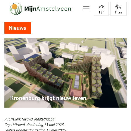
Toggle navigation
18°
Files
Nieuws
Kronenburg krijgt nieuw leven
Rubrieken:
Nieuws
,
Maatschappij
Gepubliceerd:
donderdag 15 mei 2025
Laatste update:
donderdag 15 mei 2025