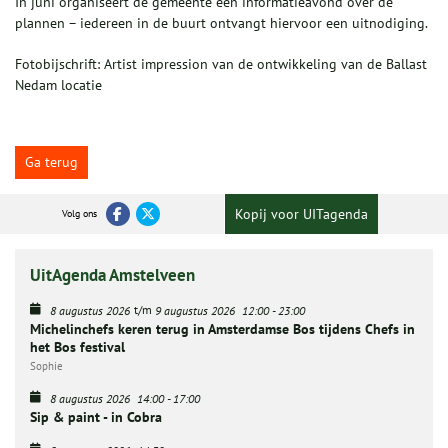
In juni organiseert de gemeente een informatieavond over de
plannen – iedereen in de buurt ontvangt hiervoor een uitnodiging.
Fotobijschrift: Artist impression van de ontwikkeling van de Ballast
Nedam locatie
Ga terug
Kopij voor UITagenda
Volg ons
UitAgenda Amstelveen
t/m
8 augustus 2026
9 augustus 2026
12:00
-
23:00
Michelinchefs keren terug in Amsterdamse Bos tijdens Chefs in
het Bos festival
Sophie
8 augustus 2026
14:00
-
17:00
Sip & paint - in Cobra