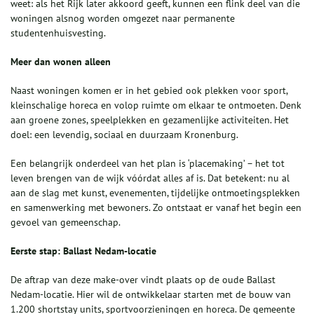
weet: als het Rijk later akkoord geeft, kunnen een flink deel van die
woningen alsnog worden omgezet naar permanente
studentenhuisvesting.
Meer dan wonen alleen
Naast woningen komen er in het gebied ook plekken voor sport,
kleinschalige horeca en volop ruimte om elkaar te ontmoeten. Denk
aan groene zones, speelplekken en gezamenlijke activiteiten. Het
doel: een levendig, sociaal en duurzaam Kronenburg.
Een belangrijk onderdeel van het plan is ‘placemaking’ – het tot
leven brengen van de wijk vóórdat alles af is. Dat betekent: nu al
aan de slag met kunst, evenementen, tijdelijke ontmoetingsplekken
en samenwerking met bewoners. Zo ontstaat er vanaf het begin een
gevoel van gemeenschap.
Eerste stap: Ballast Nedam-locatie
De aftrap van deze make-over vindt plaats op de oude Ballast
Nedam-locatie. Hier wil de ontwikkelaar starten met de bouw van
1.200 shortstay units, sportvoorzieningen en horeca. De gemeente