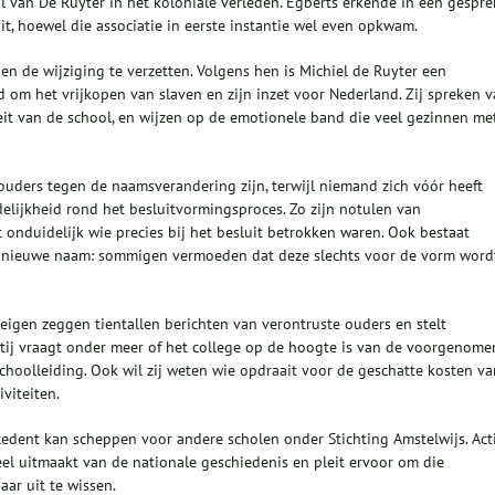
l van De Ruyter in het koloniale verleden. Egberts erkende in een gespre
uit, hoewel die associatie in eerste instantie wel even opkwam.
en de wijziging te verzetten. Volgens hen is Michiel de Ruyter een
d om het vrijkopen van slaven en zijn inzet voor Nederland. Zij spreken 
it van de school, en wijzen op de emotionele band die veel gezinnen me
ouders tegen de naamsverandering zijn, terwijl niemand zich vóór heeft
lijkheid rond het besluitvormingsproces. Zo zijn notulen van
 onduidelijk wie precies bij het besluit betrokken waren. Ook bestaat
en nieuwe naam: sommigen vermoeden dat deze slechts voor de vorm word
 eigen zeggen tientallen berichten van verontruste ouders en stelt
rtij vraagt onder meer of het college op de hoogte is van de voorgenome
schoolleiding. Ook wil zij weten wie opdraait voor de geschatte kosten va
viteiten.
ecedent kan scheppen voor andere scholen onder Stichting Amstelwijs. Act
el uitmaakt van de nationale geschiedenis en pleit ervoor om die
aar uit te wissen.