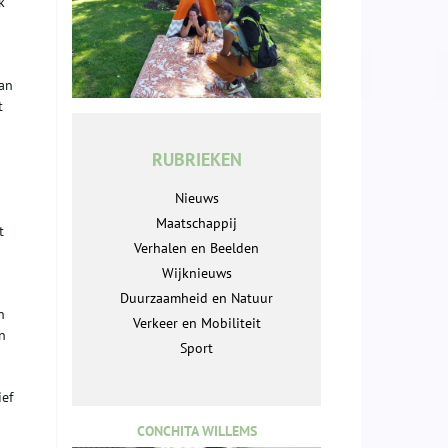
k
van
t
RUBRIEKEN
Nieuws
Maatschappij
t
Verhalen en Beelden
Wijknieuws
Duurzaamheid en Natuur
n
Verkeer en Mobiliteit
n
Sport
ief
CONCHITA WILLEMS