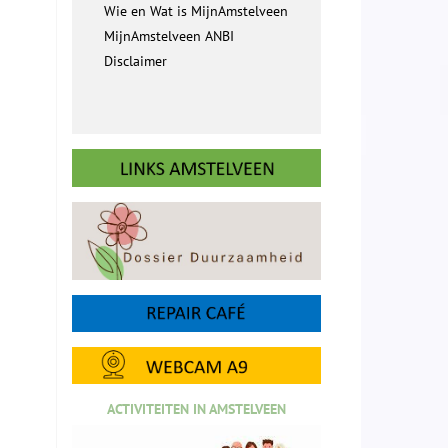
Wie en Wat is MijnAmstelveen
MijnAmstelveen ANBI
Disclaimer
ACTIVITEITEN IN AMSTELVEEN