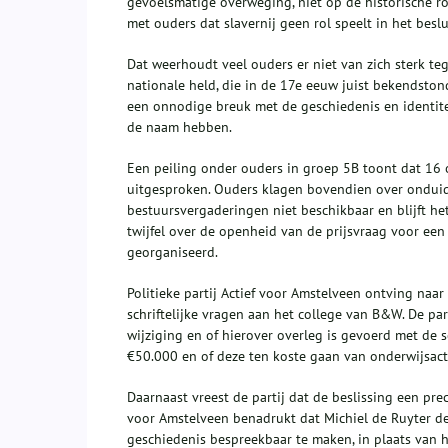
gevoelsmatige overweging, niet op de historische ro
met ouders dat slavernij geen rol speelt in het besl
Dat weerhoudt veel ouders er niet van zich sterk teg
nationale held, die in de 17e eeuw juist bekendston
een onnodige breuk met de geschiedenis en identite
de naam hebben.
Een peiling onder ouders in groep 5B toont dat 16 
uitgesproken. Ouders klagen bovendien over onduide
bestuursvergaderingen niet beschikbaar en blijft het
twijfel over de openheid van de prijsvraag voor e
georganiseerd.
Politieke partij Actief voor Amstelveen ontving naar
schriftelijke vragen aan het college van B&W. De pa
wijziging en of hierover overleg is gevoerd met de 
€50.000 en of deze ten koste gaan van onderwijsacti
Daarnaast vreest de partij dat de beslissing een pr
voor Amstelveen benadrukt dat Michiel de Ruyter de
geschiedenis bespreekbaar te maken, in plaats van h