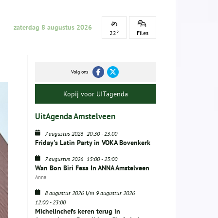
zaterdag 8 augustus 2026
22°
Files
Volg ons
Kopij voor UITagenda
UitAgenda Amstelveen
7 augustus 2026
20:30
-
23:00
Friday's Latin Party in VOKA Bovenkerk
7 augustus 2026
15:00
-
23:00
Wan Bon Biri Fesa In ANNA Amstelveen
Anna
t/m
8 augustus 2026
9 augustus 2026
12:00
-
23:00
Michelinchefs keren terug in