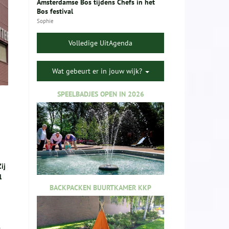
Amsterdamse Bos tijdens Chefs in het
Bos festival
Sophie
Volledige UitAgenda
Wat gebeurt er in jouw wijk?
SPEELBADJES OPEN IN 2026
ij
l
BACKPACKEN BUURTKAMER KKP