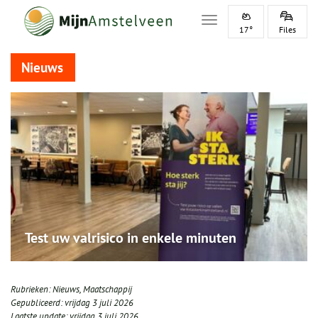
Toggle navigation
17°
Files
Nieuws
Test uw valrisico in enkele minuten
Rubrieken:
Nieuws
,
Maatschappij
Gepubliceerd:
vrijdag 3 juli 2026
Laatste update:
vrijdag 3 juli 2026