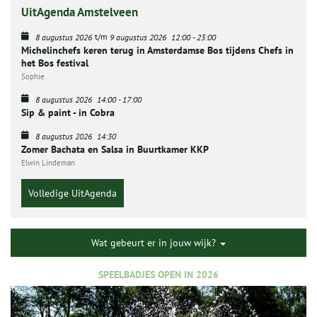
UitAgenda Amstelveen
t/m
8 augustus 2026
9 augustus 2026
12:00
-
23:00
Michelinchefs keren terug in Amsterdamse Bos tijdens Chefs in
het Bos festival
Sophie
8 augustus 2026
14:00
-
17:00
Sip & paint - in Cobra
8 augustus 2026
14:30
Zomer Bachata en Salsa in Buurtkamer KKP
Elwin Lindeman
Volledige UitAgenda
Wat gebeurt er in jouw wijk?
SPEELBADJES OPEN IN 2026