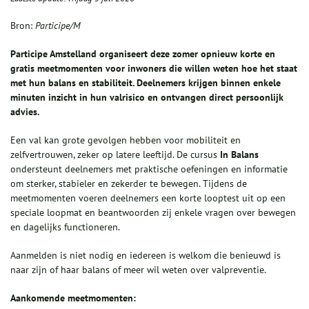
Bron:
Participe/M
Participe Amstelland organiseert deze zomer opnieuw korte en
gratis meetmomenten voor inwoners die willen weten hoe het staat
met hun balans en stabiliteit. Deelnemers krijgen binnen enkele
minuten inzicht in hun valrisico en ontvangen direct persoonlijk
advies.
Een val kan grote gevolgen hebben voor mobiliteit en
zelfvertrouwen, zeker op latere leeftijd. De cursus
In Balans
ondersteunt deelnemers met praktische oefeningen en informatie
om sterker, stabieler en zekerder te bewegen. Tijdens de
meetmomenten voeren deelnemers een korte looptest uit op een
speciale loopmat en beantwoorden zij enkele vragen over bewegen
en dagelijks functioneren.
Aanmelden is niet nodig en iedereen is welkom die benieuwd is
naar zijn of haar balans of meer wil weten over valpreventie.
Aankomende meetmomenten: