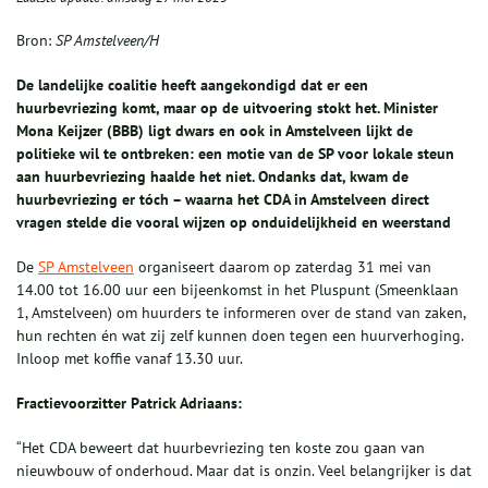
Bron:
SP Amstelveen/H
De landelijke coalitie heeft aangekondigd dat er een
huurbevriezing komt, maar op de uitvoering stokt het. Minister
Mona Keijzer (BBB) ligt dwars en ook in Amstelveen lijkt de
politieke wil te ontbreken: een motie van de SP voor lokale steun
aan huurbevriezing haalde het niet. Ondanks dat, kwam de
huurbevriezing er tóch – waarna het CDA in Amstelveen direct
vragen stelde die vooral wijzen op onduidelijkheid en weerstand
De
SP Amstelveen
organiseert daarom op zaterdag 31 mei van
14.00 tot 16.00 uur een bijeenkomst in het Pluspunt (Smeenklaan
1, Amstelveen) om huurders te informeren over de stand van zaken,
hun rechten én wat zij zelf kunnen doen tegen een huurverhoging.
Inloop met koffie vanaf 13.30 uur.
Fractievoorzitter Patrick Adriaans:
“Het CDA beweert dat huurbevriezing ten koste zou gaan van
nieuwbouw of onderhoud. Maar dat is onzin. Veel belangrijker is dat