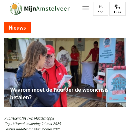
Toggle navigation
15°
Files
Nieuws
Waarom moet de huurder de wooncrisis
betalen?
Rubrieken:
Nieuws
,
Maatschappij
Gepubliceerd:
maandag 26 mei 2025
Laatste update:
dinsdag 27 mei 2025