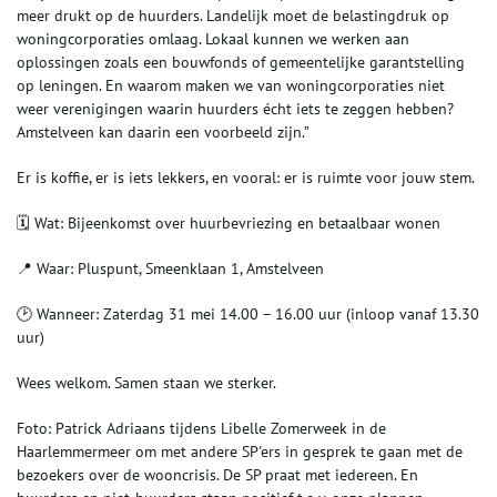
meer drukt op de huurders. Landelijk moet de belastingdruk op
woningcorporaties omlaag. Lokaal kunnen we werken aan
oplossingen zoals een bouwfonds of gemeentelijke garantstelling
op leningen. En waarom maken we van woningcorporaties niet
weer verenigingen waarin huurders écht iets te zeggen hebben?
Amstelveen kan daarin een voorbeeld zijn.”
Er is koffie, er is iets lekkers, en vooral: er is ruimte voor jouw stem.
🗓️ Wat: Bijeenkomst over huurbevriezing en betaalbaar wonen
📍 Waar: Pluspunt, Smeenklaan 1, Amstelveen
🕑 Wanneer: Zaterdag 31 mei 14.00 – 16.00 uur (inloop vanaf 13.30
uur)
Wees welkom. Samen staan we sterker.
Foto: Patrick Adriaans tijdens Libelle Zomerweek in de
Haarlemmermeer om met andere SP'ers in gesprek te gaan met de
bezoekers over de wooncrisis. De SP praat met iedereen. En