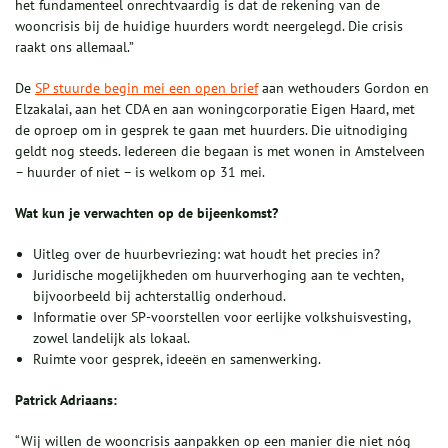
het fundamenteel onrechtvaardig is dat de rekening van de
wooncrisis bij de huidige huurders wordt neergelegd. Die crisis
raakt ons allemaal.”
De
SP stuurde begin mei een open brief
aan wethouders Gordon en
Elzakalai, aan het CDA en aan woningcorporatie Eigen Haard, met
de oproep om in gesprek te gaan met huurders. Die uitnodiging
geldt nog steeds. Iedereen die begaan is met wonen in Amstelveen
– huurder of niet – is welkom op 31 mei.
Wat kun je verwachten op de bijeenkomst?
Uitleg over de huurbevriezing: wat houdt het precies in?
Juridische mogelijkheden om huurverhoging aan te vechten,
bijvoorbeeld bij achterstallig onderhoud.
Informatie over SP-voorstellen voor eerlijke volkshuisvesting,
zowel landelijk als lokaal.
Ruimte voor gesprek, ideeën en samenwerking.
Patrick Adriaans:
“Wij willen de wooncrisis aanpakken op een manier die niet nóg