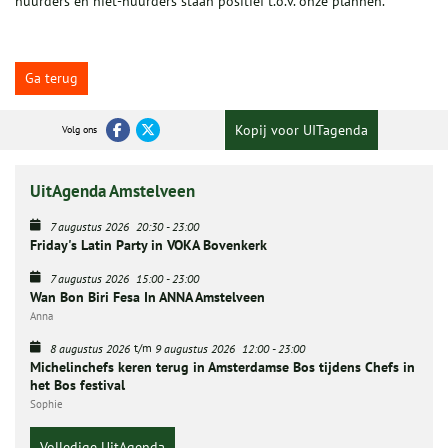
huurders en niet-huurders staan positief t.o.v. onze plannen.
Ga terug
Kopij voor UITagenda
Volg ons
UitAgenda Amstelveen
7 augustus 2026
20:30
-
23:00
Friday's Latin Party in VOKA Bovenkerk
7 augustus 2026
15:00
-
23:00
Wan Bon Biri Fesa In ANNA Amstelveen
Anna
t/m
8 augustus 2026
9 augustus 2026
12:00
-
23:00
Michelinchefs keren terug in Amsterdamse Bos tijdens Chefs in
het Bos festival
Sophie
Volledige UitAgenda