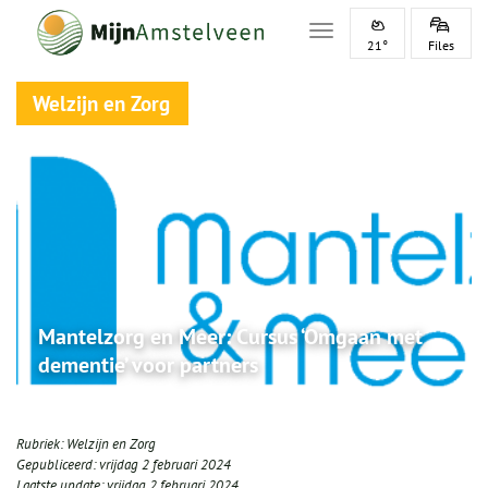
Toggle navigation
21°
Files
Welzijn en Zorg
Mantelzorg en Meer: Cursus ‘Omgaan met
dementie’ voor partners
Rubriek:
Welzijn en Zorg
Gepubliceerd:
vrijdag 2 februari 2024
Laatste update:
vrijdag 2 februari 2024