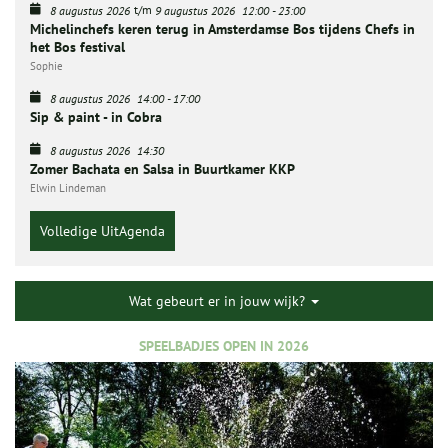
t/m
8 augustus 2026
9 augustus 2026
12:00
-
23:00
Michelinchefs keren terug in Amsterdamse Bos tijdens Chefs in
het Bos festival
Sophie
8 augustus 2026
14:00
-
17:00
Sip & paint - in Cobra
8 augustus 2026
14:30
Zomer Bachata en Salsa in Buurtkamer KKP
Elwin Lindeman
Volledige UitAgenda
Wat gebeurt er in jouw wijk?
SPEELBADJES OPEN IN 2026