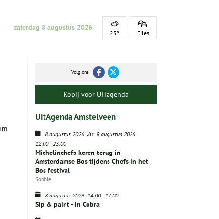
zaterdag 8 augustus 2026
25°
Files
Volg ons
Kopij voor UITagenda
UitAgenda Amstelveen
 om
t/m
8 augustus 2026
9 augustus 2026
12:00
-
23:00
Michelinchefs keren terug in
Amsterdamse Bos tijdens Chefs in het
Bos festival
Sophie
8 augustus 2026
14:00
-
17:00
Sip & paint - in Cobra