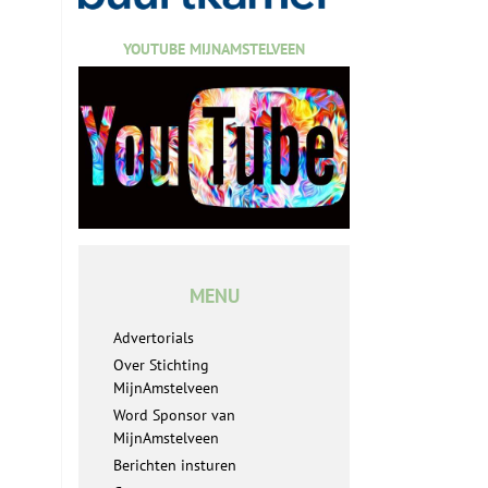
YOUTUBE MIJNAMSTELVEEN
MENU
Advertorials
Over Stichting
MijnAmstelveen
Word Sponsor van
MijnAmstelveen
Berichten insturen