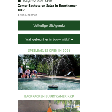
8 augustus 2026
14:30
Zomer Bachata en Salsa in Buurtkamer
KKP
Elwin Lindeman
Volledige UitAgenda
Wat gebeurt er in jouw wijk?
SPEELBADJES OPEN IN 2026
BACKPACKEN BUURTKAMER KKP