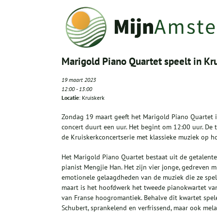
Marigold Piano Quartet speelt in Kr
19 maart 2023
12:00
-
13:00
Locatie
: Kruiskerk
Zondag 19 maart geeft het Marigold Piano Quartet in
concert duurt een uur. Het begint om 12:00 uur. De t
de Kruiskerkconcertserie met klassieke muziek op ho
Het Marigold Piano Quartet bestaat uit de getalenteer
pianist Mengjie Han. Het zijn vier jonge, gedreven 
emotionele gelaagdheden van de muziek die ze spel
maart is het hoofdwerk het tweede pianokwartet van
van Franse hoogromantiek. Behalve dit kwartet spe
Schubert, sprankelend en verfrissend, maar ook mela