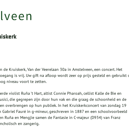
uiskerk
 de Kruiskerk, Van der Veerelaan 30a in Amstelveen, een concert. Het
oegang is vrij. Uw gift na afloop wordt zeer op prijs gesteld en gebruikt
og niveau voort te zetten.
de violist Ruña ’t Hart, altist Connie Pharoah, cellist Kalle de Bie en
musici, die gegrepen zijn door hun vak en die graag de schoonheid en de
en overbrengen op hun publiek. In het Kruiskerkconcert van zondag 19
 Gabriel Fauré in g-mineur, geschreven in 1887 en een schoolvoorbeeld
len Ruña en Mengjie samen de Fantasie in C-majeur (D934) van Franz
ncholisch en zangerig.