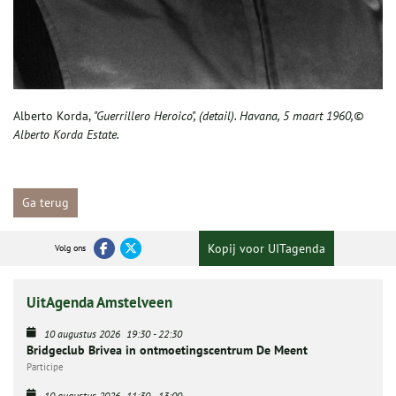
Alberto Korda,
"Guerrillero Heroico", (detail). Havana, 5 maart 1960,©
Alberto Korda Estate.
Ga terug
Kopij voor UITagenda
Volg ons
UitAgenda Amstelveen
10 augustus 2026
19:30
-
22:30
Bridgeclub Brivea in ontmoetingscentrum De Meent
Participe
10 augustus 2026
11:30
-
13:00