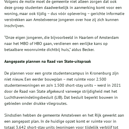
Volgens de motie moet de gemeente niet alleen zorgen dat ook
deze groep studenten daadwerkelijk in aanmerking komt voor een
woning, maar ook tijdig – dus vóór oplevering – gerichte informatie
verstrekken aan Amstelveense jongeren over hoe zij zich kunnen
inschrijven.
“Onze eigen jongeren, die bijvoorbeeld in Haarlem of Amsterdam
naar het MBO of HBO gaan, verdienen een eerlijke kans op
betaalbare woonruimte dichtbij huis,” aldus Becker.
Aangepaste plannen na Raad van State-uitspraak
De plannen voor een grote studentencampus in Kronenburg zijn
niet nieuw. Een eerder bouwplan – met ruimte voor 2.500
studentenwoningen en zo’n 1.500 short-stay units – werd in 2021
door de Raad van State afgekeurd vanwege strijdigheid met het
Luchthavenindelingsbesluit (LIB). Dat besluit beperkt bouwen in
gebieden onder drukke vliegroutes.
Sindsdien hebben de gemeente Amstelveen en het Rijk gewerkt aan
een aangepast plan. In de huidige opzet komt er ruimte voor in
totaal 3.642 short-stay units (woningen voor tijdelijk verblijf tot