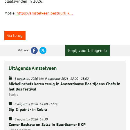
plaatsvinden in 2026.
Motie:
https://amstelveen.bestuurlijk...
Ga terug
Kopij voor UITagenda
Volg ons
UitAgenda Amstelveen
t/m
8 augustus 2026
9 augustus 2026
12:00
-
23:00
Michelinchefs keren terug in Amsterdamse Bos tijdens Chefs in
het Bos festival
Sophie
8 augustus 2026
14:00
-
17:00
Sip & paint - in Cobra
8 augustus 2026
14:30
Zomer Bachata en Salsa in Buurtkamer KKP