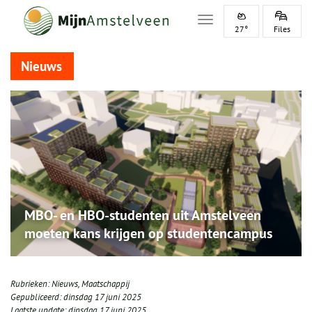
Toggle navigation
27°
Files
Nieuws
MBO- en HBO-studenten uit Amstelveen
moeten kans krijgen op studentencampus
Rubrieken:
Nieuws
,
Maatschappij
Gepubliceerd:
dinsdag 17 juni 2025
Laatste update:
dinsdag 17 juni 2025