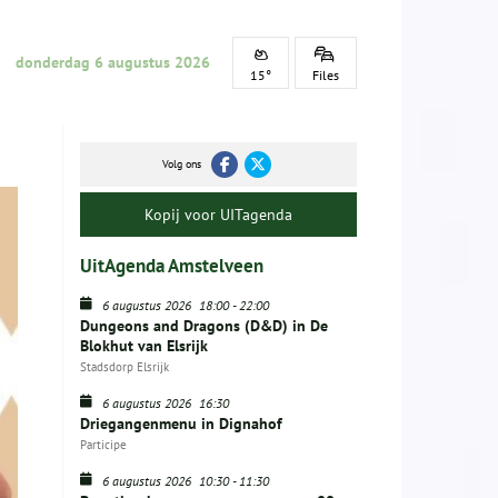
donderdag 6 augustus 2026
15°
Files
Volg ons
Kopij voor UITagenda
UitAgenda Amstelveen
6 augustus 2026
18:00
-
22:00
Dungeons and Dragons (D&D) in De
Blokhut van Elsrijk
Stadsdorp Elsrijk
6 augustus 2026
16:30
Driegangenmenu in Dignahof
Participe
6 augustus 2026
10:30
-
11:30