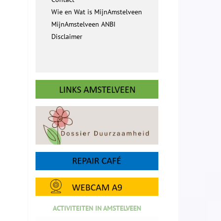
Wie en Wat is MijnAmstelveen
MijnAmstelveen ANBI
Disclaimer
ACTIVITEITEN IN AMSTELVEEN