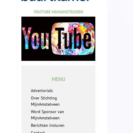
YOUTUBE MIJNAMSTELVEEN
MENU
Advertorials
Over Stichting
MijnAmstelveen
Word Sponsor van
MijnAmstelveen
Berichten insturen
Contact