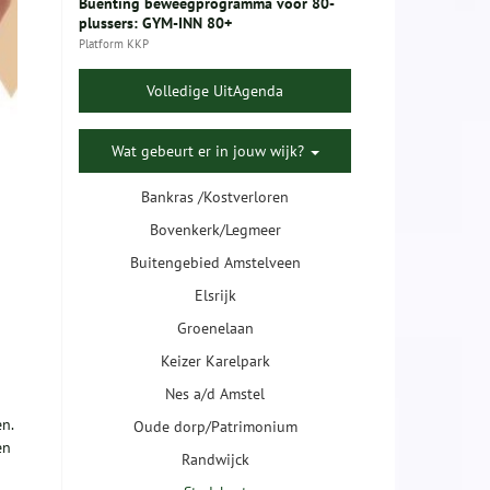
Buenting beweegprogramma voor 80-
plussers: GYM-INN 80+
Platform KKP
Volledige UitAgenda
Wat gebeurt er in jouw wijk?
Bankras /Kostverloren
Bovenkerk/Legmeer
Buitengebied Amstelveen
Elsrijk
Groenelaan
Keizer Karelpark
Nes a/d Amstel
n.
Oude dorp/Patrimonium
en
Randwijck