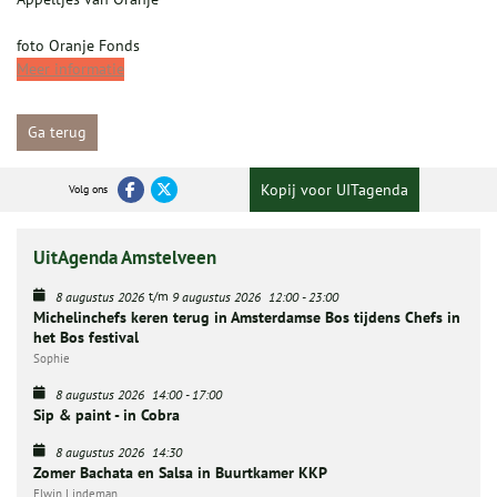
foto Oranje Fonds
Meer informatie
Ga terug
Kopij voor UITagenda
Volg ons
UitAgenda Amstelveen
t/m
8 augustus 2026
9 augustus 2026
12:00
-
23:00
Michelinchefs keren terug in Amsterdamse Bos tijdens Chefs in
het Bos festival
Sophie
8 augustus 2026
14:00
-
17:00
Sip & paint - in Cobra
8 augustus 2026
14:30
Zomer Bachata en Salsa in Buurtkamer KKP
Elwin Lindeman