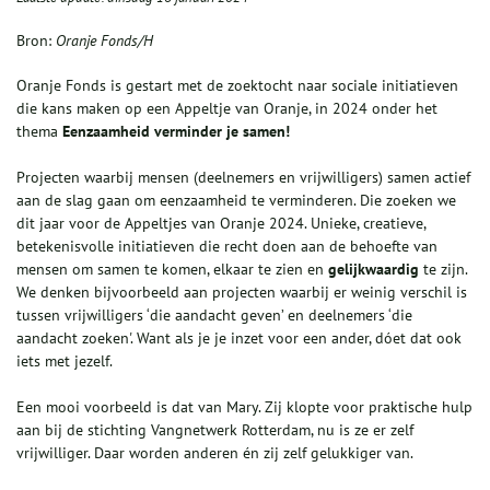
Bron:
Oranje Fonds/H
Oranje Fonds is gestart met de zoektocht naar sociale initiatieven
die kans maken op een Appeltje van Oranje, in 2024 onder het
thema
Eenzaamheid verminder je samen!
Projecten waarbij mensen (deelnemers en vrijwilligers) samen actief
aan de slag gaan om eenzaamheid te verminderen. Die zoeken we
dit jaar voor de Appeltjes van Oranje 2024. Unieke, creatieve,
betekenisvolle initiatieven die recht doen aan de behoefte van
mensen om samen te komen, elkaar te zien en
gelijkwaardig
te zijn.
We denken bijvoorbeeld aan projecten waarbij er weinig verschil is
tussen vrijwilligers ‘die aandacht geven’ en deelnemers ‘die
aandacht zoeken'. Want als je je inzet voor een ander, dóet dat ook
iets met jezelf.
Een mooi voorbeeld is dat van Mary. Zij klopte voor praktische hulp
aan bij de stichting Vangnetwerk Rotterdam, nu is ze er zelf
vrijwilliger. Daar worden anderen én zij zelf gelukkiger van.