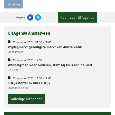
Ga terug
Kopij voor UITagenda
Volg ons
UitAgenda Amstelveen
7 augustus 2026
08:00
-
17:00
Vrijdagmarkt gezelligste markt van Amstelveen!
Vrijdagmarkt
7 augustus 2026
14:00
Wandelgroep voor ouderen, start bij Huis aan de Poel
De Keizer
7 augustus 2026
17:00
-
19:00
Elsrijk borrel in Huis Elsrijk
Stadsdorp Elsrijk
Volledige UitAgenda