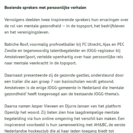
Boeiende sprekers met persoonlijke verhalen
Vervolgens deelden twee inspirerende sprekers hun ervaringen over
de rol van mentale gezondheid — in de topsport, het bedrijfsleven
en het verenigingsleven.
Babiche Roof, voormalig profvoetballer bij FC Utrecht, Ajax en PEC
Zwolle en tegenwoordig talentbegeleider en JOGG-regisseur bij
AmstelveenSport, vertelde openhartig over haar persoonlijke reis
naar mentale veerkracht in de topsport.
Daarnaast presenteerde zij de gezonde gastles, ondersteund door
een trailer die aan groep 7 van basisscholen wordt getoond.
Amstelveen is de enige JOGG-gemeente in Nederland die ‘mentale
gezondheid’ heeft toegevoegd aan de bestaande JOGG-thema’s.
Daarna namen Jesper Vieveen en Djurre Jansen van het platform
OpenUp het woord. Zij lieten zien hoe laagdrempelige mentale
begeleiding via hun online omgeving het verschil kan maken. Een
inspirerend voorbeeld is hun samenwerking met AH&BC, de eerste
Nederlandse hockeyclub die al haar leden toegang biedt tot