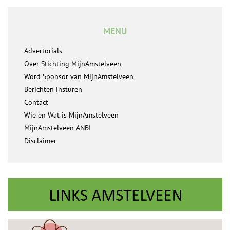
MENU
Advertorials
Over Stichting MijnAmstelveen
Word Sponsor van MijnAmstelveen
Berichten insturen
Contact
Wie en Wat is MijnAmstelveen
MijnAmstelveen ANBI
Disclaimer