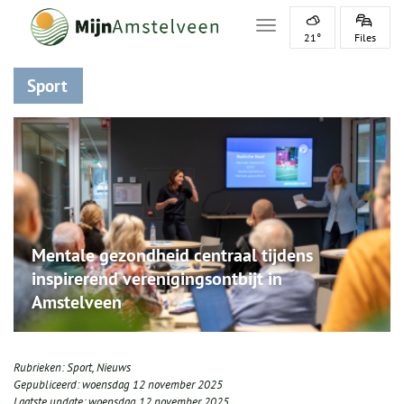
Toggle navigation
21°
Files
Sport
Mentale gezondheid centraal tijdens
inspirerend verenigingsontbijt in
Amstelveen
Rubrieken:
Sport
,
Nieuws
Gepubliceerd:
woensdag 12 november 2025
Laatste update:
woensdag 12 november 2025