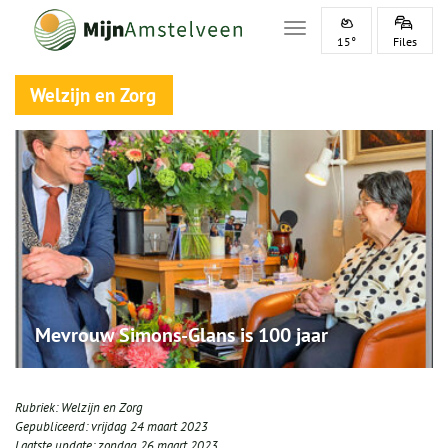
Toggle navigation
15°
Files
Welzijn en Zorg
Mevrouw Simons-Glans is 100 jaar
Rubriek:
Welzijn en Zorg
Gepubliceerd:
vrijdag 24 maart 2023
Laatste update:
zondag 26 maart 2023