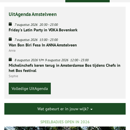
UitAgenda Amstelveen
7 augustus 2026
20:30
-
23:00
Friday's Latin Party in VOKA Bovenkerk
7 augustus 2026
15:00
-
23:00
Wan Bon Biri Fesa In ANNA Amstelveen
Anna
t/m
8 augustus 2026
9 augustus 2026
12:00
-
23:00
Michelinchefs keren terug in Amsterdamse Bos tijdens Chefs in
het Bos festival
Sophie
Volledige UitAgenda
Wat gebeurt er in jouw wijk?
SPEELBADJES OPEN IN 2026