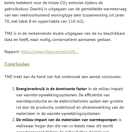
ketels betekent voor de totale CO
-emissies tijdens de
2
gebruiksduur. Daarbij is uitgegaan van de gemiddelde warmtevraag
van een veelvoorkomend woningtype (een tussenwoning uit jaren
70, met label B en oppervlakte van 110 m2).
TNO is in de verkennende studie uitgegaan van de nu beschikbare
data en heeft, waar nodig, conservatieve aannames gedaan.
Rapport:
https://www.rijksoverheid.nl/b...
Conclusies
TNO trekt aan de hand van het onderzoek een aantal conclusies:
Energieverbruik is de dominante factor
in de milieu-impact
van warmte-opwekkingssystemen. De efficiëntie van
warmteproductie en de elektriciteitsmix spelen een grotere
rol dan de productie, onderhoud en afvalverwerking van de
materialen in de warmte-opwekkingssystemen.
De milieu-impact van de materialen van warmtepompen
is
weliswaar hoger dan die van cv-ketels maar dit wordt