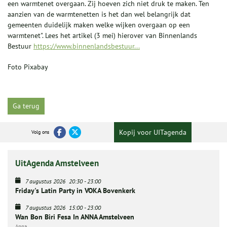
een warmtenet overgaan. Zij hoeven zich niet druk te maken. Ten
aanzien van de warmtenetten is het dan wel belangrijk dat
gemeenten duidelijk maken welke wijken overgaan op een
warmtenet". Lees het artikel (3 mei) hierover van Binnenlands
Bestuur
https://www.binnenlandsbestuur...
Foto Pixabay
Ga terug
Kopij voor UITagenda
Volg ons
UitAgenda Amstelveen
7 augustus 2026
20:30
-
23:00
Friday's Latin Party in VOKA Bovenkerk
7 augustus 2026
15:00
-
23:00
Wan Bon Biri Fesa In ANNA Amstelveen
Anna