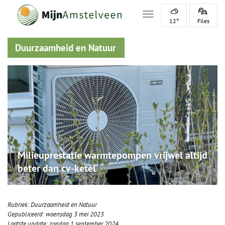
Toggle navigation
12°
Files
Duurzaamheid en Natuur
Milieuprestatie warmtepompen vrijwel altijd
beter dan cv-ketel
Rubriek:
Duurzaamheid en Natuur
Gepubliceerd:
woensdag 3 mei 2023
Laatste update:
zondag 1 september 2024