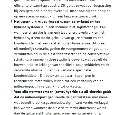
gecompenseerd tijdens de gebruiksfase dankzij een
efficiëntere warmteproductie. Dit geldt zowel voor toepassing
bij een gemiddeld energieverbruik, maar ook bij een hoog en,
op één scenario na, ook bij een laag energieverbruik.
Het verschil in milieu-impact tussen de cv-ketel en het
hybride systeem
is in één scenario niet significant (<10%):
wanneer er sprake is van een laag energieverbruik en het
hybride systeem maakt gebruik van grijze stroom en een
koudemiddel met een relatief hoge klimaatscore. Dit is een
uitzonderlijk scenario, gezien de voorgenomen en geplande
verduurzaming in de elektriciteitssector en de conservatieve
schatting waarmee in deze studie is gewerkt wat betreft de
hoeveelheid en lekkage van specifieke koudemiddelen en de
verwachte afname in gebruik van deze specifieke
koudemiddelen. Dit betekent dat warmtepompen in
toenemende mate zullen leiden tot een verlaging van de
milieu-impact in vergelijking tot cv-ketels.
Voor alle warmtepompen (zowel hybride als all-electric) geldt
dat de milieu-impact gedurende de gebruiksfase
, met name
wat betreft broeikasgasemissies, significant verder verlaagd
kan worden wanneer de elektriciteitsmix duurzamer wordt
dan de grijze elektriciteitsmix waarmee nu gerekend is.