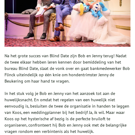
Na het grote succes van Blind Date zijn Bob en Jenny terug! Nadat
de twee elkaar hebben leren kennen door bemiddeling van het
bureau Blind Date, slaat de vonk over en gaat bankmedewerker Bob
Flinck uiteindelijk op één knie om hondentrimster Jenny de
Beukering om haar hand te vragen.
In het stuk volg je Bob en Jenny van het aanzoek tot aan de
huwelijksnacht. En omdat het regelen van een huwelijk niet
eenvoudig is, besluiten de twee de organisatie in handen te leggen
van Koos, een weddingplanner bij het bedrijf Ja, ik wil. Maar waar
Koos op het hysterische af bezig is de perfecte bruiloft te
organiseren, confronteert hij Bob en Jenny ook met de belangrijke
vragen rondom een verbintenis als het huwelijk.