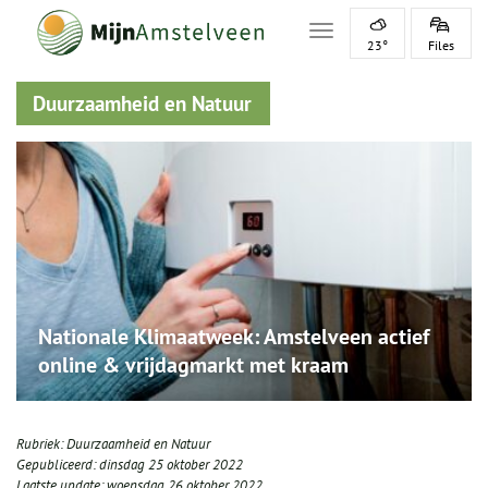
Toggle navigation
23°
Files
Duurzaamheid en Natuur
Nationale Klimaatweek: Amstelveen actief
online & vrijdagmarkt met kraam
Rubriek:
Duurzaamheid en Natuur
Gepubliceerd:
dinsdag 25 oktober 2022
Laatste update:
woensdag 26 oktober 2022