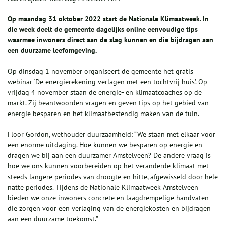
Op maandag 31 oktober 2022 start de Nationale Klimaatweek. In
die week deelt de gemeente dagelijks online eenvoudige tips
waarmee inwoners direct aan de slag kunnen en die bijdragen aan
een duurzame leefomgeving.
Op dinsdag 1 november organiseert de gemeente het gratis
webinar ‘De energierekening verlagen met een tochtvrij huis’. Op
vrijdag 4 november staan de energie- en klimaatcoaches op de
markt. Zij beantwoorden vragen en geven tips op het gebied van
energie besparen en het klimaatbestendig maken van de tuin.
Floor Gordon, wethouder duurzaamheid: “We staan met elkaar voor
een enorme uitdaging. Hoe kunnen we besparen op energie en
dragen we bij aan een duurzamer Amstelveen? De andere vraag is
hoe we ons kunnen voorbereiden op het veranderde klimaat met
steeds langere periodes van droogte en hitte, afgewisseld door hele
natte periodes. Tijdens de Nationale Klimaatweek Amstelveen
bieden we onze inwoners concrete en laagdrempelige handvaten
die zorgen voor een verlaging van de energiekosten en bijdragen
aan een duurzame toekomst.”