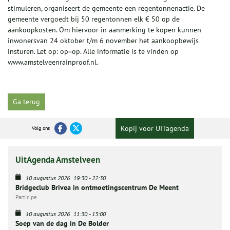
stimuleren, organiseert de gemeente een regentonnenactie. De
gemeente vergoedt bij 50 regentonnen elk € 50 op de
aankoopkosten. Om hiervoor in aanmerking te kopen kunnen
inwonersvan 24 oktober t/m 6 november het aankoopbewijs
insturen. Let op: op=op. Alle informatie is te vinden op
www.amstelveenrainproof.nl.
Ga terug
Kopij voor UITagenda
Volg ons
UitAgenda Amstelveen
10 augustus 2026
19:30
-
22:30
Bridgeclub Brivea in ontmoetingscentrum De Meent
Participe
10 augustus 2026
11:30
-
13:00
Soep van de dag in De Bolder