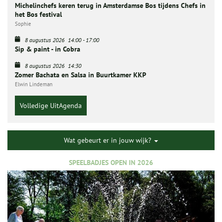
Michelinchefs keren terug in Amsterdamse Bos tijdens Chefs in
het Bos festival
Sophie
8 augustus 2026
14:00
-
17:00
Sip & paint - in Cobra
8 augustus 2026
14:30
Zomer Bachata en Salsa in Buurtkamer KKP
Elwin Lindeman
Volledige UitAgenda
Wat gebeurt er in jouw wijk?
SPEELBADJES OPEN IN 2026