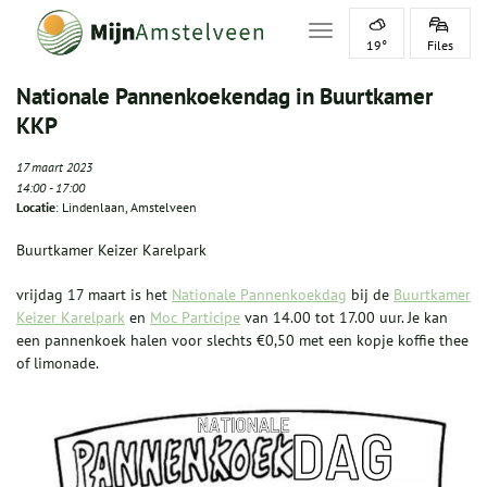
Toggle navigation
19°
Files
Nationale Pannenkoekendag in Buurtkamer
KKP
17 maart 2023
14:00
-
17:00
Locatie
: Lindenlaan, Amstelveen
Buurtkamer Keizer Karelpark
vrijdag 17 maart is het
Nationale Pannenkoekdag
bij de
Buurtkamer
Keizer Karelpark
en
Moc Participe
van 14.00 tot 17.00 uur. Je kan
een pannenkoek halen voor slechts €0,50 met een kopje koffie thee
of limonade.