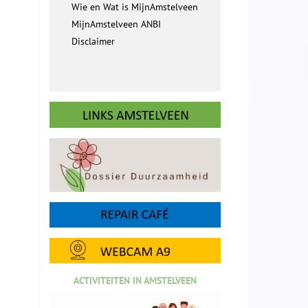
Wie en Wat is MijnAmstelveen
MijnAmstelveen ANBI
Disclaimer
ACTIVITEITEN IN AMSTELVEEN