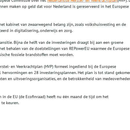
uropese Commissie over het
Nederlandse Herstel- en Veerkrachtplan
(HVP). 
nnen maken op geld dat voor Nederland is gereserveerd in het Europese
het kabinet van zwaarwegend belang zijn, zoals volkshuisvesting en de
erd in digitalisering, onderwijs en zorg.
ansitie. Bijna de helft van de investeringen draagt bij aan een groene
n het behalen van de doelstellingen van REPowerEU waarmee de Europese
ische fossiele brandstoffen moet worden.
rstel- en Veerkrachtplan (HVP) formeel ingediend bij de Europese
1 hervormingen en 28 investeringsplannen. Het plan is tot stand gekome
en en uitvoeringsorganisaties, en de betrokkenheid van medeoverheden
n in de EU (de Ecofinraad) heeft nu één maand de tijd om het
 te keuren.