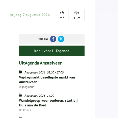
vrijdag 7 augustus 2026
21°
Files
Volg ons
Kopij voor UITagenda
UitAgenda Amstelveen
7 augustus 2026
08:00
-
17:00
Vrijdagmarkt gezelligste markt van
Amstelveen!
Vrijdagmarkt
7 augustus 2026
14:00
Wandelgroep voor ouderen, start bij
Huis aan de Poel
De Keizer