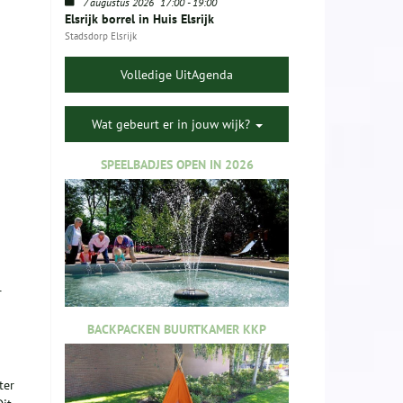
7 augustus 2026
17:00
-
19:00
Elsrijk borrel in Huis Elsrijk
Stadsdorp Elsrijk
Volledige UitAgenda
Wat gebeurt er in jouw wijk?
SPEELBADJES OPEN IN 2026
r
BACKPACKEN BUURTKAMER KKP
ter