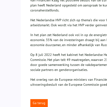
van Financiën Kaag het positieve besluit van de E
plan heeft Nederland opgesteld om aanspraak te ku
coronaherstelfonds.
Het Nederlandse HVP richt zich op thema’s die voor 
arbeidsmarkt. Ook wordt via het HVP verder geïnveste
In het plan zet Nederland ook vol in op de energietr
economie. 35% van de investeringen draagt bij aa
economie duurzamer, en minder afhankelijk van Russ
Op 8 juli 2022 heeft het kabinet het Nederlandse He
Commissie. Het plan telt 49 maatregelen, waarvan 2
door goede samenwerking tussen de vakdepartement
sociale partners en genderorganisaties.
Het overleg van de Europese ministers van Financië
uitvoeringsbesluit van de Europese Commissie goed
Ga terug