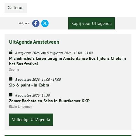
Ga terug
Kopij voor UITagenda
Volg ons
UitAgenda Amstelveen
t/m
8 augustus 2026
9 augustus 2026
12:00
-
23:00
Michelinchefs keren terug in Amsterdamse Bos tijdens Chefs in
het Bos festival
Sophie
8 augustus 2026
14:00
-
17:00
Sip & paint - in Cobra
8 augustus 2026
14:30
Zomer Bachata en Salsa in Buurtkamer KKP
Elwin Lindeman
Volledige UitAgenda