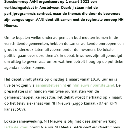
Streekomroep AAN! organiseert op 1 maart 2022 een
verkiezingsdebat in Amstelveen. Daarbij staan niet de
partijprogramma’s centraal, maar de thema’s die door de bewoners
zijn aangedragen. AAN! doet dit samen met de regionale omroep NH
Nieuws.
Om te bepalen welke onderwerpen aan bod moeten komen in de
verschillende gemeenten, hebben de samenwerkende omroepen een
groot onderzoek laten uitvoeren onder de inwoners. De lokale
politici gaan over deze thema’s in debat. Inwoners zijn uitgenodigd
om uitleg te geven waarom ze wat hen betreft hoog op de politieke
agenda moeten komen.
Het debat vindt plaats op dinsdag 1 maart vanaf 19.30 uur en is
live te volgen via
aanamstelveen.nl
en
nhnieuws.nl/amstelland
. De
presentatie is in handen van twee journalisten van de
gemeenschappelijke redactie. Het debat wordt herhaald op 7 maart
op het televisiekanaal van NH Nieuws (Ziggo kanaal 707 en KPN
kanaal 509).
Lokale samenwerking.
NH Nieuws is blij met deze samenwerking.
Jacky de Vries
, hoofd Nieuws NH Media:
'AAN! heeft als streekomroep